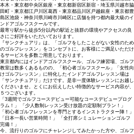
本木・東京都中央区銀座・東京都新宿区新宿・埼玉県川越市脇
田町・東京都江戸川区葛西・東京都品川区戸越銀座・東京都豊
島区池袋・神奈川県川崎市川崎区に店舗を持つ都内最大級のイ
ンドアゴルフスクールです。
最寄り駅から徒歩5分以内の駅近と抜群の環境やアクセスの良
さにご好評をいただいております。
『サンクチュアリ』は、「ゴルフをしたことがない女性のため
のゴルフレッスン」をコンセプトに、お客様にご満足いただけ
るサービスを多数ご用意しております。
東京都内にはインドアゴルフスクール、ゴルフ練習場、ゴルフ
教室は数多くあるものの、「初心者ゴルフスクール」「女性向
けゴルフレッスン」に特化したインドアゴルフレッスン場は
「サンクチュアリ」だけです。是非一度体験レッスンにお越し
くださいませ。とくにお伝えしたい特徴的なサービス内容が、
５つございます。
「3週間でゴルフコースデビュー可能なコースデビュープログ
ラム！」 「少人数制レッスン受け放題の定額制プラン！」
「初心者ゴルフレッスンを専門とするインストラクター陣！」
「日本一長い営業時間！」 「全打席シミュレーションゴルフ
完備！」
今、流行りのゴルフにチャレンジしてみたかった方や、ゴルフ