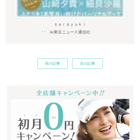
ｓａｒａｙｕｋｉ
㈱東京ニュース通信社
まで
前の記事
次の記事