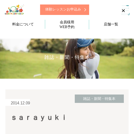
×
体験レッスンお申込み
会員様用
料金について
店舗一覧
WEB予約
雑誌・新聞・特集本
雑誌・新聞・特集本
2014.12.09
ｓａｒａｙｕｋｉ