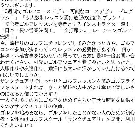
５つございます。
「3週間でゴルフコースデビュー可能なコースデビュープログ
ラム！」 「少人数制レッスン受け放題の定額制プラン！」
「初心者ゴルフレッスンを専門とするインストラクター陣！」
「日本一長い営業時間！」 「全打席シミュレーションゴルフ
完備！」
今、流行りのゴルフにチャレンジしてみたかった方や、ゴルフ
コンペ参加が決まっていてレッスンの必要性がある方、 何か
趣味・お稽古事を始めたいと思っている方は是非一度お問い合
わせください。可愛いゴルフウェアを着てみたいと思った方、
人脈作りや友達作り、婚活にも大いに活かしていただけるので
はないでしょうか。
サンクチュアリでしっかりとゴルフレッスンを積みゴルフライ
フをスタートすれば、きっと皆様の人生がより幸せで楽しいも
のになると信じています！
一人でも多くの方にゴルフを始めてもらい幸せな時間を提供す
るのがサンクチュアリの使命。
ゴルフを始めるなら、ゴルフをしたことがない人のための初心
者・女性向けゴルフスクール『サンクチュアリ』を是非ご利用
くださいませ！