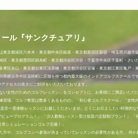
クール『サンクチュアリ』
は東京都港区六本木・東京都中央区銀座・東京都新宿区新宿・埼玉県川越市
崎区・東京都墨田区錦糸町・東京都渋谷区渋谷・千葉市中央区千葉町・さい
多摩区永山・東京都台東区浅草橋・東京都渋谷区笹塚・東京都江東区亀戸・
川県横浜市中区花咲町に店舗を持つ都内最大級のインドアゴルフスクールで
やアクセスの良さにご好評をいただいております。
ない女性のためのゴルフレッスン」をコンセプトに、お客様にご満足いただ
練習場、ゴルフ教室は数多くあるものの、「初心者ゴルフスクール」「女性
。是非一度体験レッスンにお越しくださいませ。とくにお伝えしたい特徴的な
デビュープログラム！」 「少人数制レッスン受け放題の定額制プラン！」 「
打席シミュレーションゴルフ完備！」
た方や、ゴルフコンペ参加が決まっていてレッスンの必要性がある方、 何か