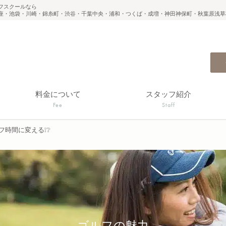
フスクールなら
座・池袋・川崎・錦糸町・渋谷・千葉中央・浦和・つくば・成増・神田神保町・秋葉原浅草
料金について
スタッフ紹介
Fee
Staff
フ時間に変える❕❔
ゴルフの魅力