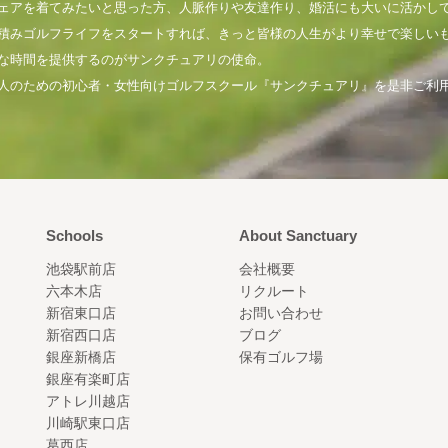
ェアを着てみたいと思った方、人脈作りや友達作り、婚活にも大いに活かし
積みゴルフライフをスタートすれば、きっと皆様の人生がより幸せで楽しい
な時間を提供するのがサンクチュアリの使命。
人のための初心者・女性向けゴルフスクール『サンクチュアリ』を是非ご利
Schools
About Sanctuary
池袋駅前店
会社概要
六本木店
リクルート
新宿東口店
お問い合わせ
新宿西口店
ブログ
銀座新橋店
保有ゴルフ場
銀座有楽町店
アトレ川越店
川崎駅東口店
葛西店