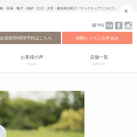
橋・笹塚・亀戸・南砂・立川・大宮・横浜桜木町の『サンクチュアリゴルフ』
×
FAQ
会員様用WEB予約はこちら
体験レッスンお申込み
お客様の声
店舗一覧
Voice
Schools