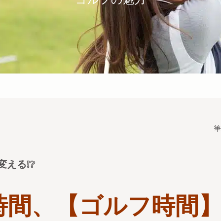
筆
える❕❔
時間、【ゴルフ時間