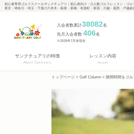
初心者専用ゴルフスクールサンクチュアリ｜初心者向け・少人数ゴルフレッスン・ゴル
東京・神奈川・埼玉・千葉の六本木・銀座・新橋・有楽町・新宿・川越・葛西・戸越銀
38082
入会者数累計
名
406
先月入会者数
名
※2026年7月末現在
サンクチュアリの特徴
レッスン内容
About Sanctuary
Lesson
トップページ
>
Golf Column
>
隙間時間をゴル