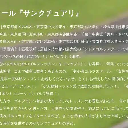
クール『サンクチュアリ』
は東京都港区六本木・東京都中央区銀座・東京都新宿区新宿・埼玉県川越市
崎区・東京都墨田区錦糸町・東京都渋谷区渋谷・千葉市中央区千葉町・さい
多摩区永山・東京都台東区浅草橋・東京都渋谷区笹塚・東京都江東区亀戸・
川県横浜市中区花咲町に店舗を持つ都内最大級のインドアゴルフスクールで
やアクセスの良さにご好評をいただいております。
ない女性のためのゴルフレッスン」をコンセプトに、お客様にご満足いただ
練習場、ゴルフ教室は数多くあるものの、「初心者ゴルフスクール」「女性
。是非一度体験レッスンにお越しくださいませ。とくにお伝えしたい特徴的な
デビュープログラム！」 「少人数制レッスン受け放題の定額制プラン！」 「
打席シミュレーションゴルフ完備！」
た方や、ゴルフコンペ参加が決まっていてレッスンの必要性がある方、 何か
ェアを着てみたいと思った方、人脈作りや友達作り、婚活にも大いに活かし
積みゴルフライフをスタートすれば、きっと皆様の人生がより幸せで楽しい
な時間を提供するのがサンクチュアリの使命。