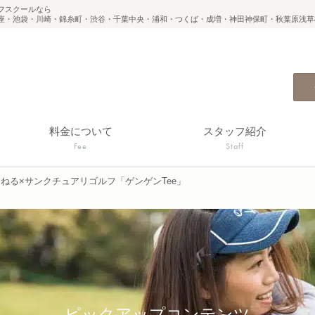
フスクールなら
座・池袋・川崎・錦糸町・渋谷・千葉中央・浦和・つくば・成増・神田神保町・秋葉原浅草
料金について
スタッフ紹介
Fee
Staff
んねる×サンクチュアリゴルフ「ゲンゲンTee」
ピックアップコンテンツ