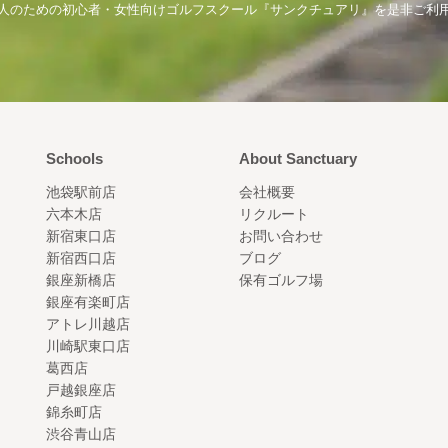
人のための初心者・女性向けゴルフスクール『サンクチュアリ』を是非ご利
Schools
About Sanctuary
池袋駅前店
会社概要
六本木店
リクルート
新宿東口店
お問い合わせ
新宿西口店
ブログ
銀座新橋店
保有ゴルフ場
銀座有楽町店
アトレ川越店
川崎駅東口店
葛西店
戸越銀座店
錦糸町店
渋谷青山店