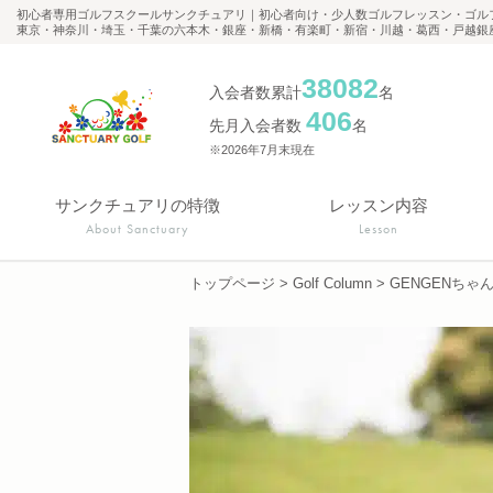
初心者専用ゴルフスクールサンクチュアリ｜初心者向け・少人数ゴルフレッスン・ゴル
東京・神奈川・埼玉・千葉の六本木・銀座・新橋・有楽町・新宿・川越・葛西・戸越銀
38082
入会者数累計
名
406
先月入会者数
名
※2026年7月末現在
サンクチュアリの特徴
レッスン内容
About Sanctuary
Lesson
トップページ
>
Golf Column
>
GENGENちゃ