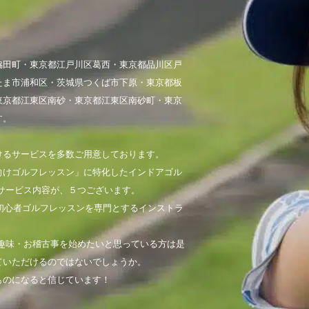
脇田町・東京都江戸川区葛西・東京都品川区戸
たま市浦和区・茨城県つくば市下原・東京都板
東京都江東区南砂・東京都江東区南砂町・東京
す。
けるサービスを多数ご用意しております。
向けゴルフレッスン」に特化したインドアゴル
サービス内容が、５つございます。
初心者ゴルフレッスンを専門とするインストラ
趣味・お稽古事を始めたいと思っている方は是
ていただけるのではないでしょうか。
ものになると信じています！