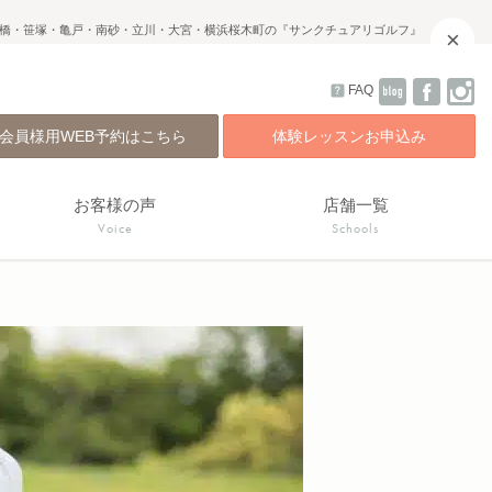
橋・笹塚・亀戸・南砂・立川・大宮・横浜桜木町の『サンクチュアリゴルフ』
×
FAQ
会員様用WEB予約はこちら
体験レッスンお申込み
お客様の声
店舗一覧
Voice
Schools