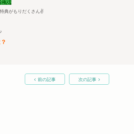
特典がもりだくさん✌
♪
は？
前の記事
次の記事