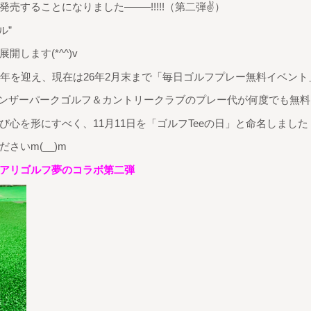
売することになりました——–!!!!!（第二弾✌）
ル”
します(*^^)v
周年を迎え、現在は26年2月末まで「毎日ゴルフプレー無料イベント
ンザーパークゴルフ＆カントリークラブのプレー代が何度でも無料
心を形にすべく、11月11日を「ゴルフTeeの日」と命名しました
さいm(__)m
ュアリゴルフ夢のコラボ第二弾