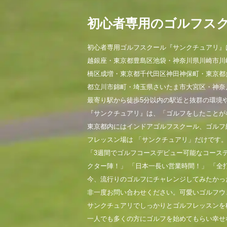
初心者専用のゴルフス
初心者専用ゴルフスクール『サンクチュアリ』
越銀座・東京都豊島区池袋・神奈川県川崎市川
橋区成増・東京都千代田区神田神保町・東京都
都立川市錦町・埼玉県さいたま市大宮区・神奈
最寄り駅から徒歩5分以内の駅近と抜群の環境
『サンクチュアリ』は、「ゴルフをしたことが
東京都内にはインドアゴルフスクール、ゴルフ
フレッスン場は 「サンクチュアリ」だけです
「3週間でゴルフコースデビュー可能なコース
クター陣！」 「日本一長い営業時間！」 「全
今、流行りのゴルフにチャレンジしてみたかっ
非一度お問い合わせください。可愛いゴルフウ
サンクチュアリでしっかりとゴルフレッスンを
一人でも多くの方にゴルフを始めてもらい幸せ