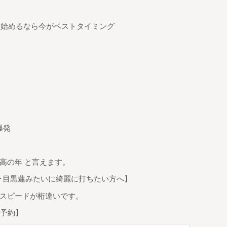
来】始めるなら今がベストタイミング
爆発
高の年 と言えます。
･目黒蓮みたいに綺麗に打ちたい方へ】
スピードが桁違いです。
で予約】