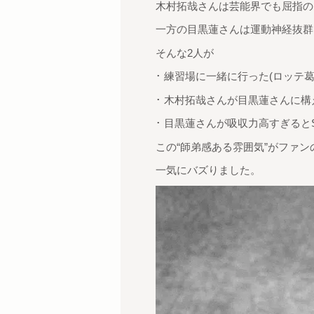
木村拓哉さんは芸能界でも屈指の
一方の目黒蓮さんは運動神経抜群
そんな2人が
･ 練習場に一緒に行った(ロッテ葛
･ 木村拓哉さんが目黒蓮さんに
･ 目黒蓮さんが吸収力高すぎると
この“師弟感ある雰囲気”がファン
一気にバズりました。