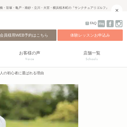
橋・笹塚・亀戸・南砂・立川・大宮・横浜桜木町の『サンクチュアリゴルフ』
×
FAQ
会員様用WEB予約はこちら
体験レッスンお申込み
お客様の声
店舗一覧
Voice
Schools
大人の初心者に選ばれる理由