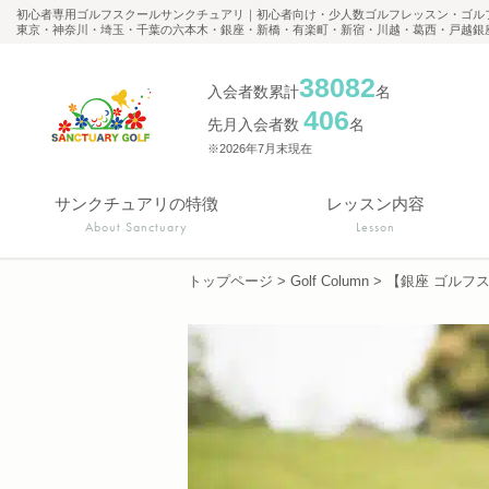
初心者専用ゴルフスクールサンクチュアリ｜初心者向け・少人数ゴルフレッスン・ゴル
東京・神奈川・埼玉・千葉の六本木・銀座・新橋・有楽町・新宿・川越・葛西・戸越銀
38082
入会者数累計
名
406
先月入会者数
名
※2026年7月末現在
サンクチュアリの特徴
レッスン内容
About Sanctuary
Lesson
トップページ
>
Golf Column
>
【銀座 ゴルフ