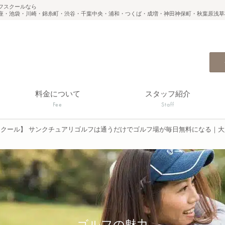
フスクールなら
座・池袋・川崎・錦糸町・渋谷・千葉中央・浦和・つくば・成増・神田神保町・秋葉原浅草
料金について
スタッフ紹介
Fee
Staff
スクール】 サンクチュアリゴルフは通うだけでゴルフ場が毎日無料になる｜
ゴルフの魅力