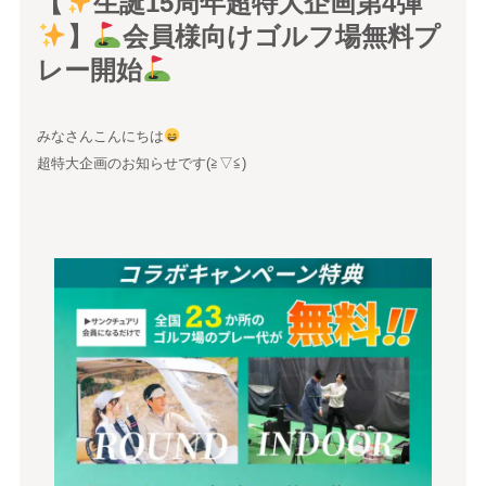
【
生誕15周年超特大企画第4弾
】
会員様向けゴルフ場無料プ
レー開始
みなさんこんにちは
超特大企画のお知らせです(≧▽≦)