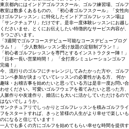
東京都内にはインドアゴルフスクール、ゴルフ練習場、ゴルフ
教室は数多くあるものの、「初心者ゴルフスクール」「女性向
けゴルフレッスン」に特化したインドアゴルフレッスン場は
「サンクチュアリ」だけです。是非一度体験レッスンにお越し
くださいませ。とくにお伝えしたい特徴的なサービス内容が、
５つございます。
「3週間でゴルフコースデビュー可能なコースデビュープログ
ラム！」 「少人数制レッスン受け放題の定額制プラン！」
「初心者ゴルフレッスンを専門とするインストラクター陣！」
「日本一長い営業時間！」 「全打席シミュレーションゴルフ
完備！」
今、流行りのゴルフにチャレンジしてみたかった方や、ゴルフ
コンペ参加が決まっていてレッスンの必要性がある方、 何か
趣味・お稽古事を始めたいと思っている方は是非一度お問い合
わせください。可愛いゴルフウェアを着てみたいと思った方、
人脈作りや友達作り、婚活にも大いに活かしていただけるので
はないでしょうか。
サンクチュアリでしっかりとゴルフレッスンを積みゴルフライ
フをスタートすれば、きっと皆様の人生がより幸せで楽しいも
のになると信じています！
一人でも多くの方にゴルフを始めてもらい幸せな時間を提供す