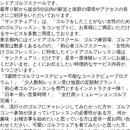
ンドアゴルフスクールです。
最寄り駅から徒歩5分以内の駅近と抜群の環境やアクセスの良
さにご好評をいただいております。
『サンクチュアリ』は、「ゴルフをしたことがない女性のため
のゴルフレッスン」をコンセプトに、お客様にご満足いただけ
るサービスを多数ご用意しております。
東京都内にはインドアゴルフスクール、ゴルフ練習場、ゴルフ
教室は数多くあるものの、「初心者ゴルフスクール」「女性向
けゴルフレッスン」に特化したインドアゴルフレッスン場は
「サンクチュアリ」だけです。是非一度体験レッスンにお越し
くださいませ。とくにお伝えしたい特徴的なサービス内容が、
５つございます。
「3週間でゴルフコースデビュー可能なコースデビュープログ
ラム！」 「少人数制レッスン受け放題の定額制プラン！」
「初心者ゴルフレッスンを専門とするインストラクター陣！」
「日本一長い営業時間！」 「全打席シミュレーションゴルフ
完備！」
今、流行りのゴルフにチャレンジしてみたかった方や、ゴルフ
コンペ参加が決まっていてレッスンの必要性がある方、 何か
趣味・お稽古事を始めたいと思っている方は是非一度お問い合
わせください。可愛いゴルフウェアを着てみたいと思った方、