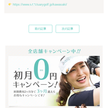
https://www.sanctuarygolf.jp/kawasaki/
まで
前の記事
次の記事