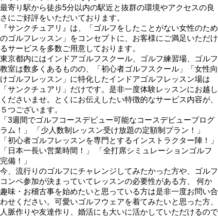
最寄り駅から徒歩5分以内の駅近と抜群の環境やアクセスの良
さにご好評をいただいております。
『サンクチュアリ』は、「ゴルフをしたことがない女性のため
のゴルフレッスン」をコンセプトに、お客様にご満足いただけ
るサービスを多数ご用意しております。
東京都内にはインドアゴルフスクール、ゴルフ練習場、ゴルフ
教室は数多くあるものの、「初心者ゴルフスクール」「女性向
けゴルフレッスン」に特化したインドアゴルフレッスン場は
「サンクチュアリ」だけです。是非一度体験レッスンにお越し
くださいませ。とくにお伝えしたい特徴的なサービス内容が、
５つございます。
「3週間でゴルフコースデビュー可能なコースデビュープログ
ラム！」 「少人数制レッスン受け放題の定額制プラン！」
「初心者ゴルフレッスンを専門とするインストラクター陣！」
「日本一長い営業時間！」 「全打席シミュレーションゴルフ
完備！」
今、流行りのゴルフにチャレンジしてみたかった方や、ゴルフ
コンペ参加が決まっていてレッスンの必要性がある方、 何か
趣味・お稽古事を始めたいと思っている方は是非一度お問い合
わせください。可愛いゴルフウェアを着てみたいと思った方、
人脈作りや友達作り、婚活にも大いに活かしていただけるので