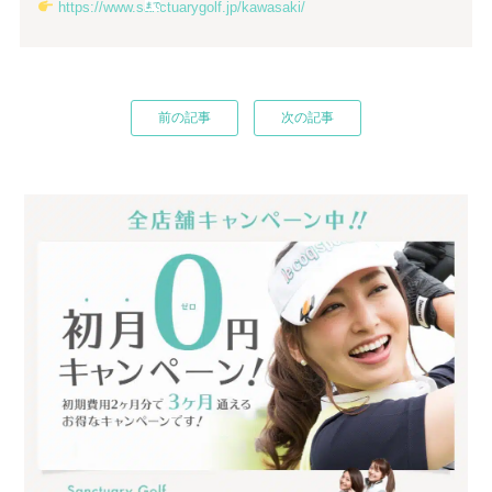
https://www.sanctuarygolf.jp/kawasaki/
まで
前の記事
次の記事