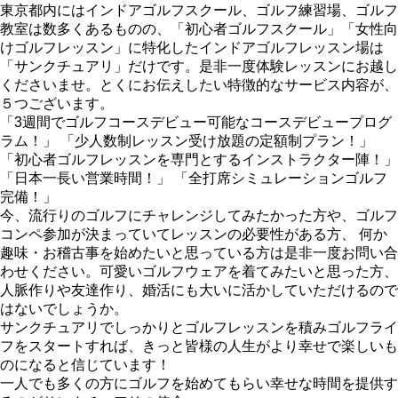
東京都内にはインドアゴルフスクール、ゴルフ練習場、ゴルフ
教室は数多くあるものの、「初心者ゴルフスクール」「女性向
けゴルフレッスン」に特化したインドアゴルフレッスン場は
「サンクチュアリ」だけです。是非一度体験レッスンにお越し
くださいませ。とくにお伝えしたい特徴的なサービス内容が、
５つございます。
「3週間でゴルフコースデビュー可能なコースデビュープログ
ラム！」 「少人数制レッスン受け放題の定額制プラン！」
「初心者ゴルフレッスンを専門とするインストラクター陣！」
「日本一長い営業時間！」 「全打席シミュレーションゴルフ
完備！」
今、流行りのゴルフにチャレンジしてみたかった方や、ゴルフ
コンペ参加が決まっていてレッスンの必要性がある方、 何か
趣味・お稽古事を始めたいと思っている方は是非一度お問い合
わせください。可愛いゴルフウェアを着てみたいと思った方、
人脈作りや友達作り、婚活にも大いに活かしていただけるので
はないでしょうか。
サンクチュアリでしっかりとゴルフレッスンを積みゴルフライ
フをスタートすれば、きっと皆様の人生がより幸せで楽しいも
のになると信じています！
一人でも多くの方にゴルフを始めてもらい幸せな時間を提供す