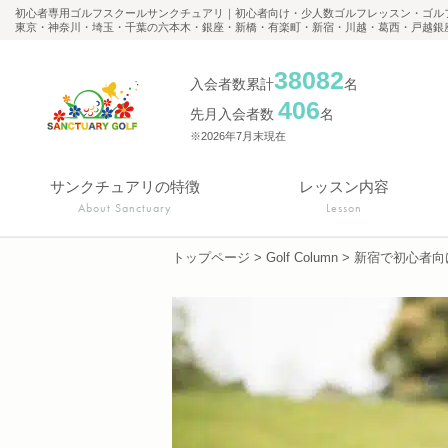
初心者専用ゴルフスクールサンクチュアリ｜初心者向け・少人数ゴルフレッスン・ゴル
東京・神奈川・埼玉・千葉の六本木・銀座・新橋・有楽町・新宿・川越・葛西・戸越銀
38082
入会者数累計
名
406
先月入会者数
名
※2026年7月末現在
サンクチュアリの特徴
レッスン内容
About Sanctuary
Lesson
トップページ
>
Golf Column
>
新宿で初心者向