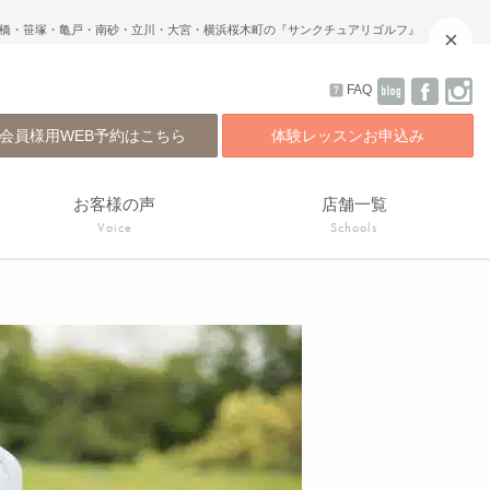
橋・笹塚・亀戸・南砂・立川・大宮・横浜桜木町の『サンクチュアリゴルフ』
×
FAQ
会員様用WEB予約はこちら
体験レッスンお申込み
お客様の声
店舗一覧
Voice
Schools