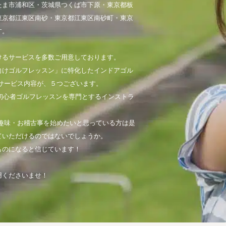
たま市浦和区・茨城県つくば市下原・東京都板
東京都江東区南砂・東京都江東区南砂町・東京
す。
けるサービスを多数ご用意しております。
向けゴルフレッスン」に特化したインドアゴル
サービス内容が、５つございます。
初心者ゴルフレッスンを専門とするインストラ
趣味・お稽古事を始めたいと思っている方は是
ていただけるのではないでしょうか。
ものになると信じています！
用くださいませ！