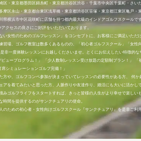
崎区・東京都墨田区錦糸町・東京都渋谷区渋谷・千葉市中央区千葉町・さい
多摩区永山・東京都台東区浅草橋・東京都渋谷区笹塚・東京都江東区亀戸・
川県横浜市中区花咲町に店舗を持つ都内最大級のインドアゴルフスクールで
やアクセスの良さにご好評をいただいております。
ない女性のためのゴルフレッスン」をコンセプトに、お客様にご満足いただ
練習場、ゴルフ教室は数多くあるものの、「初心者ゴルフスクール」「女性
。是非一度体験レッスンにお越しくださいませ。とくにお伝えしたい特徴的な
デビュープログラム！」 「少人数制レッスン受け放題の定額制プラン！」 「
打席シミュレーションゴルフ完備！」
た方や、ゴルフコンペ参加が決まっていてレッスンの必要性がある方、 何か
ェアを着てみたいと思った方、人脈作りや友達作り、婚活にも大いに活かし
積みゴルフライフをスタートすれば、きっと皆様の人生がより幸せで楽しい
な時間を提供するのがサンクチュアリの使命。
人のための初心者・女性向けゴルフスクール『サンクチュアリ』を是非ご利