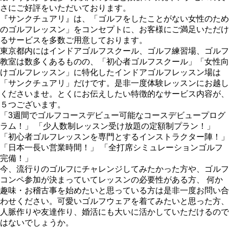
さにご好評をいただいております。
『サンクチュアリ』は、「ゴルフをしたことがない女性のため
のゴルフレッスン」をコンセプトに、お客様にご満足いただけ
るサービスを多数ご用意しております。
東京都内にはインドアゴルフスクール、ゴルフ練習場、ゴルフ
教室は数多くあるものの、「初心者ゴルフスクール」「女性向
けゴルフレッスン」に特化したインドアゴルフレッスン場は
「サンクチュアリ」だけです。是非一度体験レッスンにお越し
くださいませ。とくにお伝えしたい特徴的なサービス内容が、
５つございます。
「3週間でゴルフコースデビュー可能なコースデビュープログ
ラム！」 「少人数制レッスン受け放題の定額制プラン！」
「初心者ゴルフレッスンを専門とするインストラクター陣！」
「日本一長い営業時間！」 「全打席シミュレーションゴルフ
完備！」
今、流行りのゴルフにチャレンジしてみたかった方や、ゴルフ
コンペ参加が決まっていてレッスンの必要性がある方、 何か
趣味・お稽古事を始めたいと思っている方は是非一度お問い合
わせください。可愛いゴルフウェアを着てみたいと思った方、
人脈作りや友達作り、婚活にも大いに活かしていただけるので
はないでしょうか。