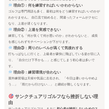
理由①：何を練習すればいいかわからない
ゴルフは専門用語も多く、最初は何をどう練習すればいいのかが
わかりません。 自己流で始めると、間違ったフォームがクセに
なり、上達が遅くなります。
理由②：上達を実感できない
練習しても「何が良くて何が悪いのか」がわからないと、 成長
を感じられずモチベーションが下がります。
理由③：周りのレベルが高くて気後れする
打ちっぱなしに行くと、上級者が豪快に飛ばしている姿が目に入
り、 「自分だけ下手かも…」と感じてしまう初心者は多いで
す。
理由④：練習環境が合わない
屋外練習場は天候や気温に左右され、 「今日は暑いからやめよ
う…」 「雨だから行けない…」 と継続が難しくなります。
サンクチュアリゴルフなら挫折しない理
由
サンクチュアリゴルフは、まさに
初心者が挫折しないためのス