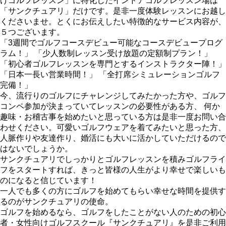
けゴルフレッスン」に特化したインドアゴルフレッスン場は
「サンクチュアリ」だけです。是非一度体験レッスンにお越し
くださいませ。とくにお伝えしたい特徴的なサービス内容が、
５つございます。
「3週間でゴルフコースデビュー可能なコースデビュープログ
ラム！」 「少人数制レッスン受け放題の定額制プラン！」
「初心者ゴルフレッスンを専門とするインストラクター陣！」
「日本一長い営業時間！」 「全打席シミュレーションゴルフ
完備！」
今、流行りのゴルフにチャレンジしてみたかった方や、ゴルフ
コンペ参加が決まっていてレッスンの必要性がある方、 何か
趣味・お稽古事を始めたいと思っている方は是非一度お問い合
わせください。可愛いゴルフウェアを着てみたいと思った方、
人脈作りや友達作り、婚活にも大いに活かしていただけるので
はないでしょうか。
サンクチュアリでしっかりとゴルフレッスンを積みゴルフライ
フをスタートすれば、きっと皆様の人生がより幸せで楽しいも
のになると信じています！
一人でも多くの方にゴルフを始めてもらい幸せな時間を提供す
るのがサンクチュアリの使命。
ゴルフを始めるなら、ゴルフをしたことがない人のための初心
者・女性向けゴルフスクール『サンクチュアリ』を是非ご利用