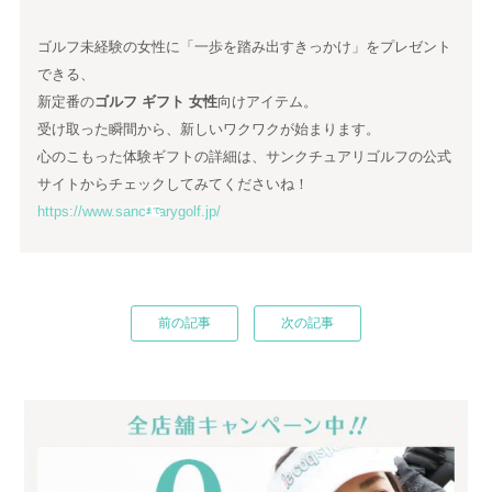
ゴルフ未経験の女性に「一歩を踏み出すきっかけ」をプレゼント
できる、
新定番の
ゴルフ ギフト 女性
向けアイテム。
受け取った瞬間から、新しいワクワクが始まります。
心のこもった体験ギフトの詳細は、サンクチュアリゴルフの公式
サイトからチェックしてみてくださいね！
https://www.sanctuarygolf.jp/
まで
前の記事
次の記事