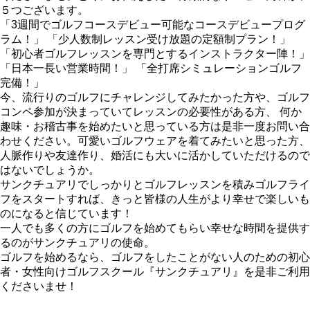
５つございます。
「3週間でゴルフコースデビュー可能なコースデビュープログ
ラム！」 「少人数制レッスン受け放題の定額制プラン！」
「初心者ゴルフレッスンを専門とするインストラクター陣！」
「日本一長い営業時間！」 「全打席シミュレーションゴルフ
完備！」
今、流行りのゴルフにチャレンジしてみたかった方や、ゴルフ
コンペ参加が決まっていてレッスンの必要性がある方、 何か
趣味・お稽古事を始めたいと思っている方は是非一度お問い合
わせください。可愛いゴルフウェアを着てみたいと思った方、
人脈作りや友達作り、婚活にも大いに活かしていただけるので
はないでしょうか。
サンクチュアリでしっかりとゴルフレッスンを積みゴルフライ
フをスタートすれば、きっと皆様の人生がより幸せで楽しいも
のになると信じています！
一人でも多くの方にゴルフを始めてもらい幸せな時間を提供す
るのがサンクチュアリの使命。
ゴルフを始めるなら、ゴルフをしたことがない人のための初心
者・女性向けゴルフスクール『サンクチュアリ』を是非ご利用
くださいませ！