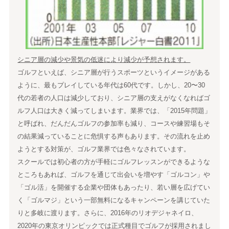
シニア層の減少や景気の低迷により減少が予想されます。
ゴルフといえば、シニア層が行うスポーツというイメージがある
ように、最もプレイしている年代は60代です。しかし、20〜30
代の若者の人口は減少しており、シニア層の支えがなくなればゴ
ルフ人口は大きく減ってしまいます。業界では、「2015年問題」
と呼ばれ、だんだんゴルフの参加率も減り、コースや練習場もそ
の結果減っていることに危惧する声もあります。その流れを止め
ようとする対策が、ゴルフ業界では色々なされています。
スクールでは初心者の方が手軽にゴルフレッスンができるような
ところもあれば、ゴルフを通じて出会いを増やす「ゴルコン」や
「ゴル活」を開催する企業や団体もあったり、若い層を広げてい
く「ゴルマジ」という一部無料になるキャンペーンを講じていた
りと多岐に渡ります。さらに、2016年のリオデジャネイロ、
2020年の東京オリンピックでは正式種目でゴルフが採用されまし