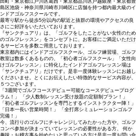
田町・東京都江戸川区葛西・東京都品川区戸越銀座・東京都豊
島区池袋・神奈川県川崎市川崎区に店舗を持つ都内最大級のイ
ンドアゴルフスクールです。
最寄り駅から徒歩5分以内の駅近と抜群の環境やアクセスの良
さにご好評をいただいております。
『サンクチュアリ』は、「ゴルフをしたことがない女性のため
のゴルフレッスン」をコンセプトに、お客様にご満足いただけ
るサービスを多数ご用意しております。
東京都内にはインドアゴルフスクール、ゴルフ練習場、ゴルフ
教室は数多くあるものの、「初心者ゴルフスクール」「女性向
けゴルフレッスン」に特化したインドアゴルフレッスン場は
「サンクチュアリ」だけです。是非一度体験レッスンにお越し
くださいませ。とくにお伝えしたい特徴的なサービス内容が、
５つございます。
「3週間でゴルフコースデビュー可能なコースデビュープログ
ラム！」 「少人数制レッスン受け放題の定額制プラン！」
「初心者ゴルフレッスンを専門とするインストラクター陣！」
「日本一長い営業時間！」 「全打席シミュレーションゴルフ
完備！」
今、流行りのゴルフにチャレンジしてみたかった方や、ゴルフ
コンペ参加が決まっていてレッスンの必要性がある方、 何か
趣味・お稽古事を始めたいと思っている方は是非一度お問い合