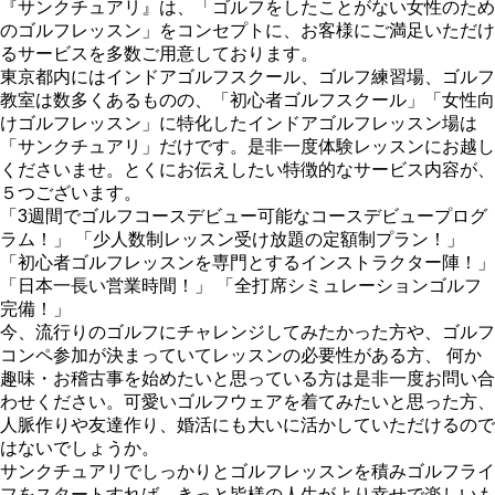
『サンクチュアリ』は、「ゴルフをしたことがない女性のため
のゴルフレッスン」をコンセプトに、お客様にご満足いただけ
るサービスを多数ご用意しております。
東京都内にはインドアゴルフスクール、ゴルフ練習場、ゴルフ
教室は数多くあるものの、「初心者ゴルフスクール」「女性向
けゴルフレッスン」に特化したインドアゴルフレッスン場は
「サンクチュアリ」だけです。是非一度体験レッスンにお越し
くださいませ。とくにお伝えしたい特徴的なサービス内容が、
５つございます。
「3週間でゴルフコースデビュー可能なコースデビュープログ
ラム！」 「少人数制レッスン受け放題の定額制プラン！」
「初心者ゴルフレッスンを専門とするインストラクター陣！」
「日本一長い営業時間！」 「全打席シミュレーションゴルフ
完備！」
今、流行りのゴルフにチャレンジしてみたかった方や、ゴルフ
コンペ参加が決まっていてレッスンの必要性がある方、 何か
趣味・お稽古事を始めたいと思っている方は是非一度お問い合
わせください。可愛いゴルフウェアを着てみたいと思った方、
人脈作りや友達作り、婚活にも大いに活かしていただけるので
はないでしょうか。
サンクチュアリでしっかりとゴルフレッスンを積みゴルフライ
フをスタートすれば、きっと皆様の人生がより幸せで楽しいも