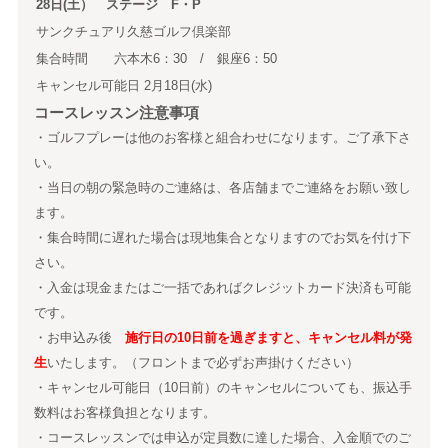
28日(土） ステージ F・P
サンクチュアリ久慈ゴルフ倶楽部
集合時間 六本木6：30 / 銀座6：50
キャンセル可能日 2月18日(水)
コースレッスン注意事項
・ゴルフプレーは他のお客様と組合わせになります。ご了承下さ
い。
・当日の朝の緊急時のご連絡は、各店舗までご連絡をお願い致し
ます。
・集合時間に遅れた場合は現地集合となりますのでお気を付け下
さい。
・入金は現金またはご一括であればクレジットカード決済も可能
です。
・お申込み後
施行日の10日前を過ぎますと、キャンセル料が発
生
いたします。（フロントまで必ずお声掛けください）
・キャンセル可能日（10日前）のキャンセルについても、振込手
数料はお客様負担となります。
・コースレッスンでは申込が定員数に達した場合、入金順でのご