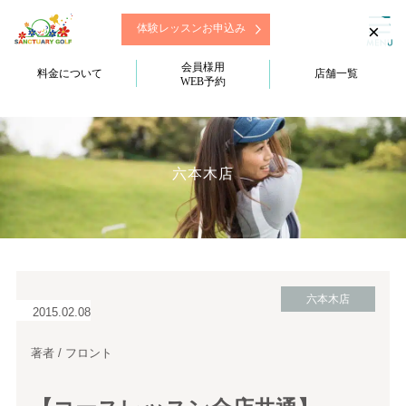
×
体験レッスンお申込み
会員様用
料金について
店舗一覧
WEB予約
六本木店
六本木店
2015.02.08
著者 / フロント