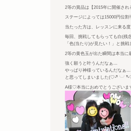
2等の賞品は【2015年に開催さ
ステージによっては15000円位割引
当たった方は、レッスンに来る度
毎回、挑戦してもらっても白(残念
「色(当たり)が見たい！」と挑
2等の黄色玉が出た瞬間は本当に最
強く願うと叶うんだなぁ…
やっぱり神様っているんだなぁ…
と思ってしまいました(♡◦ºั╰╯ºั◦
A様♡本当におめでとうございま