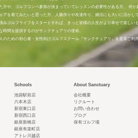
た方や、ゴルフコンペ参加が決まっていてレッスンの必要性がある方、 何か
ェアを着てみたいと思った方、人脈作りや友達作り、婚活にも大いに活かし
積みゴルフライフをスタートすれば、きっと皆様の人生がより幸せで楽しい
な時間を提供するのがサンクチュアリの使命。
人のための初心者・女性向けゴルフスクール『サンクチュアリ』を是非ご利
Schools
About Sanctuary
池袋駅前店
会社概要
六本木店
リクルート
新宿東口店
お問い合わせ
新宿西口店
ブログ
銀座新橋店
保有ゴルフ場
銀座有楽町店
アトレ川越店