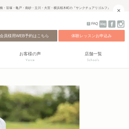
橋・笹塚・亀戸・南砂・立川・大宮・横浜桜木町の『サンクチュアリゴルフ』
×
FAQ
会員様用WEB予約はこちら
体験レッスンお申込み
お客様の声
店舗一覧
Voice
Schools