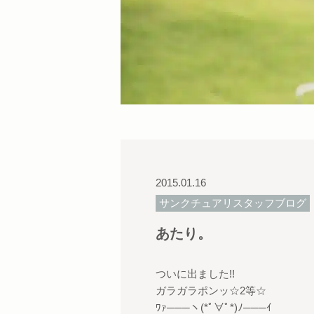
2015.01.16
サンクチュアリスタッフブログ
あたり。
ついに出ました!!
ガラガラポンッ☆2等☆
ﾜｧ───ヽ(*ﾟ∀ﾟ*)ﾉ───ｲ