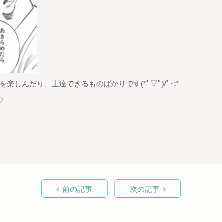
しんだり、上達できるものばかりです(*ﾟ▽ﾟ)/ﾟ･:*
♡
前の記事
次の記事