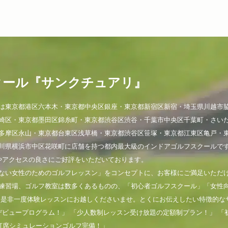
クール『サンクチュアリ』
は東京都港区六本木・東京都中央区銀座・東京都新宿区新宿・埼玉県川越市
崎区・東京都墨田区錦糸町・東京都渋谷区渋谷・千葉市中央区千葉町・さい
多摩区永山・東京都台東区浅草橋・東京都渋谷区笹塚・東京都江東区亀戸・
川県横浜市中区花咲町に店舗を持つ都内最大級のインドアゴルフスクールで
やアクセスの良さにご好評をいただいております。
ない女性のためのゴルフレッスン」をコンセプトに、お客様にご満足いただ
練習場、ゴルフ教室は数多くあるものの、「初心者ゴルフスクール」「女性
。是非一度体験レッスンにお越しくださいませ。とくにお伝えしたい特徴的な
デビュープログラム！」 「少人数制レッスン受け放題の定額制プラン！」 「
打席シミュレーションゴルフ完備！」