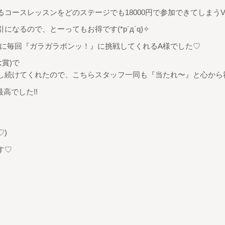
れるコースレッスンをどのステージでも18000円で参加できてしまうV
になるので、とーってもお得です(*p´д`q)✧
に毎回『ガラガラポンッ！』に挑戦してくれるA様でした♡
賞)で
戦し続けてくれたので、こちらスタッフ一同も『当たれ〜』と心から
高でした!!
♡)
す♡