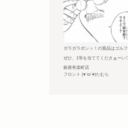
ガラガラポンッ！の賞品はゴルフを楽
ぜひ、1等を当ててくださぁーい
銀座有楽町店
フロント (♥´ϖ`♥)たむら