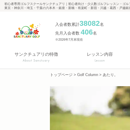
初心者専用ゴルフスクールサンクチュアリ｜初心者向け・少人数ゴルフレッスン・ゴル
東京・神奈川・埼玉・千葉の六本木・銀座・新橋・有楽町・新宿・川越・葛西・戸越銀
38082
入会者数累計
名
406
先月入会者数
名
※2026年7月末現在
サンクチュアリの特徴
レッスン内容
About Sanctuary
Lesson
トップページ
>
Golf Column
>
あたり。