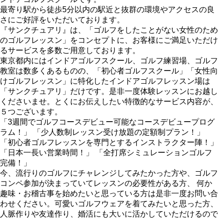
最寄り駅から徒歩5分以内の駅近と抜群の環境やアクセスの良
さにご好評をいただいております。
『サンクチュアリ』は、「ゴルフをしたことがない女性のため
のゴルフレッスン」をコンセプトに、お客様にご満足いただけ
るサービスを多数ご用意しております。
東京都内にはインドアゴルフスクール、ゴルフ練習場、ゴルフ
教室は数多くあるものの、「初心者ゴルフスクール」「女性向
けゴルフレッスン」に特化したインドアゴルフレッスン場は
「サンクチュアリ」だけです。是非一度体験レッスンにお越し
くださいませ。とくにお伝えしたい特徴的なサービス内容が、
５つございます。
「3週間でゴルフコースデビュー可能なコースデビュープログ
ラム！」 「少人数制レッスン受け放題の定額制プラン！」
「初心者ゴルフレッスンを専門とするインストラクター陣！」
「日本一長い営業時間！」 「全打席シミュレーションゴルフ
完備！」
今、流行りのゴルフにチャレンジしてみたかった方や、ゴルフ
コンペ参加が決まっていてレッスンの必要性がある方、 何か
趣味・お稽古事を始めたいと思っている方は是非一度お問い合
わせください。可愛いゴルフウェアを着てみたいと思った方、
人脈作りや友達作り、婚活にも大いに活かしていただけるので