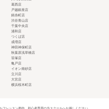
葛西店
戸越銀座店
錦糸町店
渋谷青山店
千葉中央店
浦和店
つくば店
成増店
神田神保町店
秋葉原浅草橋店
笹塚店
亀戸店
イオン南砂店
立川店
大宮店
横浜桜木町店
ルフレッスン都内、初心者専用の当スクールへお越しください。