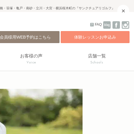
橋・笹塚・亀戸・南砂・立川・大宮・横浜桜木町の『サンクチュアリゴルフ』
×
FAQ
会員様用WEB予約はこちら
体験レッスンお申込み
お客様の声
店舗一覧
Voice
Schools