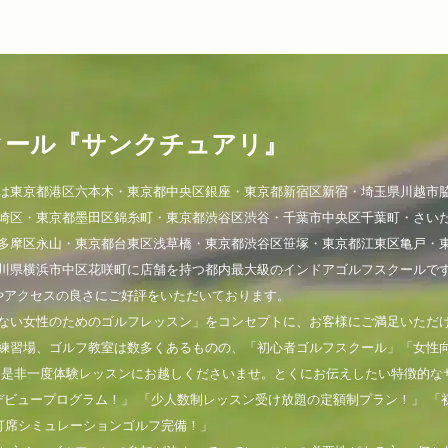
クール『サンクチュアリ』
は東京都港区六本木・東京都中央区銀座・東京都新宿区新宿・埼玉県川越市
崎区・東京都墨田区錦糸町・東京都渋谷区渋谷・千葉市中央区千葉町・さい
多摩区永山・東京都台東区浅草橋・東京都渋谷区笹塚・東京都江東区亀戸・
川県横浜市中区花咲町に店舗を持つ都内最大級のインドアゴルフスクールで
やアクセスの良さにご好評をいただいております。
ない女性のためのゴルフレッスン」をコンセプトに、お客様にご満足いただ
練習場、ゴルフ教室は数多くあるものの、「初心者ゴルフスクール」「女性
。是非一度体験レッスンにお越しくださいませ。とくにお伝えしたい特徴的な
デビュープログラム！」 「少人数制レッスン受け放題の定額制プラン！」 「
打席シミュレーションゴルフ完備！」