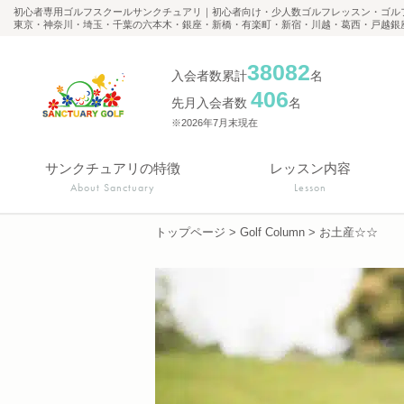
初心者専用ゴルフスクールサンクチュアリ｜初心者向け・少人数ゴルフレッスン・ゴル
東京・神奈川・埼玉・千葉の六本木・銀座・新橋・有楽町・新宿・川越・葛西・戸越銀
38082
入会者数累計
名
406
先月入会者数
名
※2026年7月末現在
サンクチュアリの特徴
レッスン内容
About Sanctuary
Lesson
トップページ
>
Golf Column
>
お土産☆☆