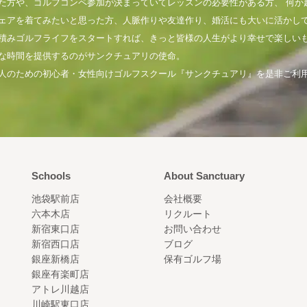
た方や、ゴルフコンペ参加が決まっていてレッスンの必要性がある方、 何か
ェアを着てみたいと思った方、人脈作りや友達作り、婚活にも大いに活かし
積みゴルフライフをスタートすれば、きっと皆様の人生がより幸せで楽しい
な時間を提供するのがサンクチュアリの使命。
人のための初心者・女性向けゴルフスクール『サンクチュアリ』を是非ご利
Schools
About Sanctuary
池袋駅前店
会社概要
六本木店
リクルート
新宿東口店
お問い合わせ
新宿西口店
ブログ
銀座新橋店
保有ゴルフ場
銀座有楽町店
アトレ川越店
川崎駅東口店