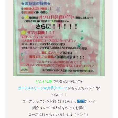
どんどん割
で会費がお得に(^^♥
ボール1スリーブor片手グローブ
がもらえちゃう(*^^)v
さらに！！
コースレッスンをお得に行けちゃう
(^_-)-☆
紹介リレーで4人組を作ってお得に
コースに行っちゃいましょう（＾◇＾）