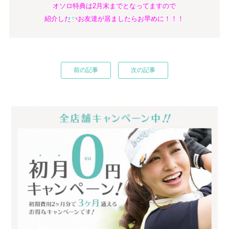
オソロ特典は2月末までとなってますので
紹介したいお友達が居ましたらお早めに！！！
まで
前の記事
次の記事