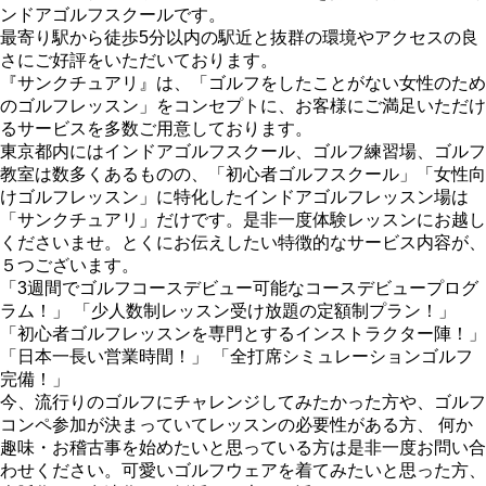
ンドアゴルフスクールです。
最寄り駅から徒歩5分以内の駅近と抜群の環境やアクセスの良
さにご好評をいただいております。
『サンクチュアリ』は、「ゴルフをしたことがない女性のため
のゴルフレッスン」をコンセプトに、お客様にご満足いただけ
るサービスを多数ご用意しております。
東京都内にはインドアゴルフスクール、ゴルフ練習場、ゴルフ
教室は数多くあるものの、「初心者ゴルフスクール」「女性向
けゴルフレッスン」に特化したインドアゴルフレッスン場は
「サンクチュアリ」だけです。是非一度体験レッスンにお越し
くださいませ。とくにお伝えしたい特徴的なサービス内容が、
５つございます。
「3週間でゴルフコースデビュー可能なコースデビュープログ
ラム！」 「少人数制レッスン受け放題の定額制プラン！」
「初心者ゴルフレッスンを専門とするインストラクター陣！」
「日本一長い営業時間！」 「全打席シミュレーションゴルフ
完備！」
今、流行りのゴルフにチャレンジしてみたかった方や、ゴルフ
コンペ参加が決まっていてレッスンの必要性がある方、 何か
趣味・お稽古事を始めたいと思っている方は是非一度お問い合
わせください。可愛いゴルフウェアを着てみたいと思った方、