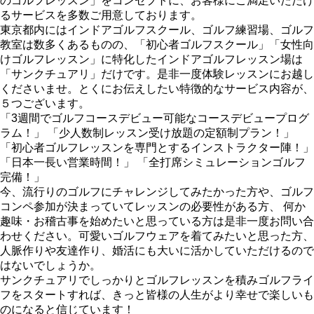
のゴルフレッスン」をコンセプトに、お客様にご満足いただけ
るサービスを多数ご用意しております。
東京都内にはインドアゴルフスクール、ゴルフ練習場、ゴルフ
教室は数多くあるものの、「初心者ゴルフスクール」「女性向
けゴルフレッスン」に特化したインドアゴルフレッスン場は
「サンクチュアリ」だけです。是非一度体験レッスンにお越し
くださいませ。とくにお伝えしたい特徴的なサービス内容が、
５つございます。
「3週間でゴルフコースデビュー可能なコースデビュープログ
ラム！」 「少人数制レッスン受け放題の定額制プラン！」
「初心者ゴルフレッスンを専門とするインストラクター陣！」
「日本一長い営業時間！」 「全打席シミュレーションゴルフ
完備！」
今、流行りのゴルフにチャレンジしてみたかった方や、ゴルフ
コンペ参加が決まっていてレッスンの必要性がある方、 何か
趣味・お稽古事を始めたいと思っている方は是非一度お問い合
わせください。可愛いゴルフウェアを着てみたいと思った方、
人脈作りや友達作り、婚活にも大いに活かしていただけるので
はないでしょうか。
サンクチュアリでしっかりとゴルフレッスンを積みゴルフライ
フをスタートすれば、きっと皆様の人生がより幸せで楽しいも
のになると信じています！