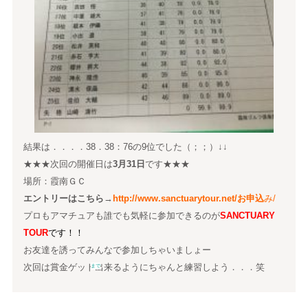
結果は．．．．38．38：76の9位でした（；；）↓↓
★★★次回の開催日は
3月31日
です★★★
場所：霞南ＧＣ
エントリーはこちら
→
http://www.sanctuarytour.net/
お申込
み/
プロもアマチュアも誰でも気軽に参加できるのが
SANCTUARY
TOUR
です！！
お友達を誘ってみんなで参加しちゃいましょー
次回は賞金ゲット出来るようにちゃんと練習しよう．．．笑
まで