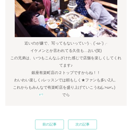
近いのが嫌で、写ってもないっていう╮(´-ω-`)╭
イケメンとか言われてる久住も…おい(笑)
この兄弟は、いつもこんなふざけた感じで店舗を楽しくしてくれ
てます♪
銀座有楽町店の２トップですからね！！
わいわい楽しく♪レッスンでは頼もしく★ファンも多い2人。
これからもみんなで有楽町店を盛り上げていこうね(｡>ω<｡)ゞ
でら
まで
前の記事
次の記事