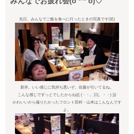
みんなでお疲れ会(o´罒`o)♡
先日、みんなでご飯を食べに行ったときの写真です(笑)
新井。いい感じに気持ち悪いぞ。佐藤が引いてるね。
こんな感じでずっとでしたからね((( (・・。)Ξ(。・・) )))
かわいいから撮りたかったフロント田村・山本はこんなんです
よ。