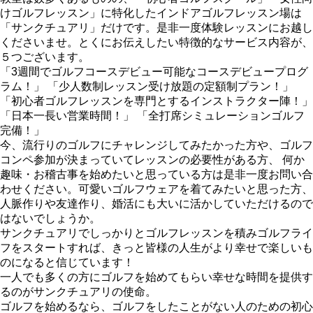
けゴルフレッスン」に特化したインドアゴルフレッスン場は
「サンクチュアリ」だけです。是非一度体験レッスンにお越し
くださいませ。とくにお伝えしたい特徴的なサービス内容が、
５つございます。
「3週間でゴルフコースデビュー可能なコースデビュープログ
ラム！」 「少人数制レッスン受け放題の定額制プラン！」
「初心者ゴルフレッスンを専門とするインストラクター陣！」
「日本一長い営業時間！」 「全打席シミュレーションゴルフ
完備！」
今、流行りのゴルフにチャレンジしてみたかった方や、ゴルフ
コンペ参加が決まっていてレッスンの必要性がある方、 何か
趣味・お稽古事を始めたいと思っている方は是非一度お問い合
わせください。可愛いゴルフウェアを着てみたいと思った方、
人脈作りや友達作り、婚活にも大いに活かしていただけるので
はないでしょうか。
サンクチュアリでしっかりとゴルフレッスンを積みゴルフライ
フをスタートすれば、きっと皆様の人生がより幸せで楽しいも
のになると信じています！
一人でも多くの方にゴルフを始めてもらい幸せな時間を提供す
るのがサンクチュアリの使命。
ゴルフを始めるなら、ゴルフをしたことがない人のための初心