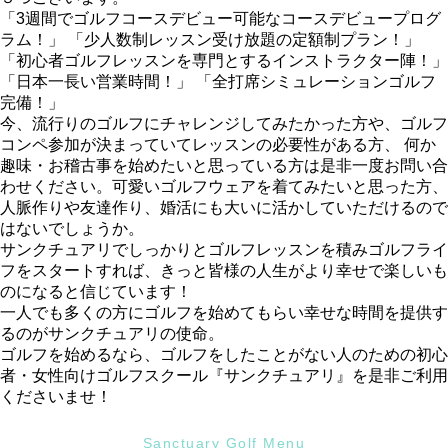
「3週間でゴルフコースデビュー可能なコースデビュープログ
ラム！」 「少人数制レッスン受け放題の定額制プラン！」
「初心者ゴルフレッスンを専門とするインストラクター陣！」
「日本一長い営業時間！」 「全打席シミュレーションゴルフ
完備！」
今、流行りのゴルフにチャレンジしてみたかった方や、ゴルフ
コンペ参加が決まっていてレッスンの必要性がある方、 何か
趣味・お稽古事を始めたいと思っている方は是非一度お問い合
わせください。可愛いゴルフウェアを着てみたいと思った方、
人脈作りや友達作り、婚活にも大いに活かしていただけるので
はないでしょうか。
サンクチュアリでしっかりとゴルフレッスンを積みゴルフライ
フをスタートすれば、きっと皆様の人生がより幸せで楽しいも
のになると信じています！
一人でも多くの方にゴルフを始めてもらい幸せな時間を提供す
るのがサンクチュアリの使命。
ゴルフを始めるなら、ゴルフをしたことがない人のための初心
者・女性向けゴルフスクール『サンクチュアリ』を是非ご利用
くださいませ！
Sanctuary Golf Menu