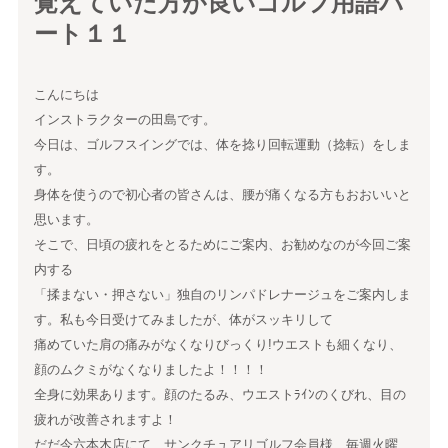
覚えていた方が良いゴルフ用語パ
ート１１
こんにちは
インストラクターの田島です。
今日は、ゴルフスイングでは、体を捻り回転運動（捻転）をしま
す。
身体を使うので初心者の皆さんは、腰が痛くなる方もおおいいと
思います。
そこで、日頃の疲れをとるためにご案内、お勧めなのが今回ご案
内する
「揉まない・押さない」独自のリンパドレナージュをご案内しま
す。私も今日受けてみましたが、体がスッキリして
痛めていた肩の痛みがなくなりびっくり!ウエストも細くなり、
顔のムクミがなくなりましたよ！！！！
全身に効果あります。顔のたるみ、ウエストﾗｲﾝのくびれ、目の
疲れが改善されますよ！
だだ今六本木店にて、サンクチュアリゴルフ会員様 毎週火曜、