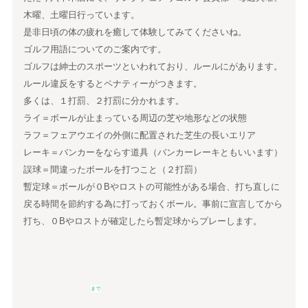
木曜、土曜日行っています。
是非日頃の体の疲れを癒して体験してみてくださいね。
ゴルフ用語についてのご案内です。
ゴルフは紳士のスポーツといわれており、ルールにがあります。
ルール違反をするとペナティーがつきます。
多くは、１打罰、２打罰に分かれます。
ライ＝ボールが止まっている周辺の芝や地形などの状態
ラフ＝フェアウエイの外側に配置された芝生の長いエリア
レーキ＝バンカーをならす道具（バンカーレーキともいいます）
誤球＝間違ったボールを打つこと（２打罰）
暫定球＝ボールが０Bやロストの可能性がある場合、打ち直しに
戻る時間を節約する為に打っておくボール。事前に宣言してから
打ち、０Bやロストが確定したら暫定球からプレーします。
まで