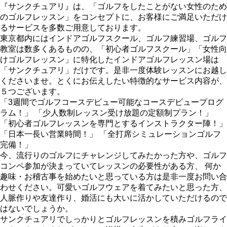
『サンクチュアリ』は、「ゴルフをしたことがない女性のため
のゴルフレッスン」をコンセプトに、お客様にご満足いただけ
るサービスを多数ご用意しております。
東京都内にはインドアゴルフスクール、ゴルフ練習場、ゴルフ
教室は数多くあるものの、「初心者ゴルフスクール」「女性向
けゴルフレッスン」に特化したインドアゴルフレッスン場は
「サンクチュアリ」だけです。是非一度体験レッスンにお越し
くださいませ。とくにお伝えしたい特徴的なサービス内容が、
５つございます。
「3週間でゴルフコースデビュー可能なコースデビュープログ
ラム！」 「少人数制レッスン受け放題の定額制プラン！」
「初心者ゴルフレッスンを専門とするインストラクター陣！」
「日本一長い営業時間！」 「全打席シミュレーションゴルフ
完備！」
今、流行りのゴルフにチャレンジしてみたかった方や、ゴルフ
コンペ参加が決まっていてレッスンの必要性がある方、 何か
趣味・お稽古事を始めたいと思っている方は是非一度お問い合
わせください。可愛いゴルフウェアを着てみたいと思った方、
人脈作りや友達作り、婚活にも大いに活かしていただけるので
はないでしょうか。
サンクチュアリでしっかりとゴルフレッスンを積みゴルフライ