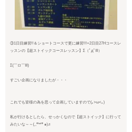
③1日目練習!!＆ショートコースで更に練習!!!+2日目27Hコースレ
ッスンの【超ストイックコースレッスン】Σ（ﾟдﾟlll）
Σ(￣ロ￣lll)
すごい企画になりましたが・・・
これでも皆様の為を思って企画していますので(｡>ω<｡)ゞ
私が行けるとしたら、せっかくなので【超ストイック】に行って
みたいな～～(,,ºัᄇºั ๑)♬