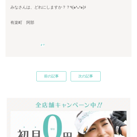
みなさんは、どれにしますか？？٩(๑❛ᴗ❛๑)۶
有楽町 阿部
まで
前の記事
次の記事