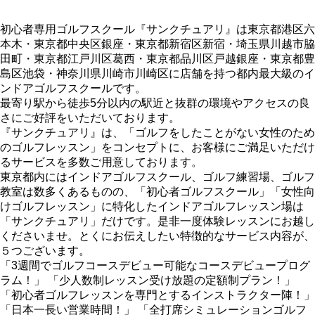
初心者専用ゴルフスクール『サンクチュアリ』は東京都港区六
本木・東京都中央区銀座・東京都新宿区新宿・埼玉県川越市脇
田町・東京都江戸川区葛西・東京都品川区戸越銀座・東京都豊
島区池袋・神奈川県川崎市川崎区に店舗を持つ都内最大級のイ
ンドアゴルフスクールです。
最寄り駅から徒歩5分以内の駅近と抜群の環境やアクセスの良
さにご好評をいただいております。
『サンクチュアリ』は、「ゴルフをしたことがない女性のため
のゴルフレッスン」をコンセプトに、お客様にご満足いただけ
るサービスを多数ご用意しております。
東京都内にはインドアゴルフスクール、ゴルフ練習場、ゴルフ
教室は数多くあるものの、「初心者ゴルフスクール」「女性向
けゴルフレッスン」に特化したインドアゴルフレッスン場は
「サンクチュアリ」だけです。是非一度体験レッスンにお越し
くださいませ。とくにお伝えしたい特徴的なサービス内容が、
５つございます。
「3週間でゴルフコースデビュー可能なコースデビュープログ
ラム！」 「少人数制レッスン受け放題の定額制プラン！」
「初心者ゴルフレッスンを専門とするインストラクター陣！」
「日本一長い営業時間！」 「全打席シミュレーションゴルフ