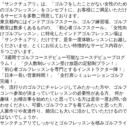
『サンクチュアリ』は、「ゴルフをしたことがない女性のため
のゴルフレッスン」をコンセプトに、お客様にご満足いただけ
るサービスを多数ご用意しております。
東京都内にはインドアゴルフスクール、ゴルフ練習場、ゴルフ
教室は数多くあるものの、「初心者ゴルフスクール」「女性向
けゴルフレッスン」に特化したインドアゴルフレッスン場は
「サンクチュアリ」だけです。是非一度体験レッスンにお越し
くださいませ。とくにお伝えしたい特徴的なサービス内容が、
５つございます。
「3週間でゴルフコースデビュー可能なコースデビュープログ
ラム！」 「少人数制レッスン受け放題の定額制プラン！」
「初心者ゴルフレッスンを専門とするインストラクター陣！」
「日本一長い営業時間！」 「全打席シミュレーションゴルフ
完備！」
今、流行りのゴルフにチャレンジしてみたかった方や、ゴルフ
コンペ参加が決まっていてレッスンの必要性がある方、 何か
趣味・お稽古事を始めたいと思っている方は是非一度お問い合
わせください。可愛いゴルフウェアを着てみたいと思った方、
人脈作りや友達作り、婚活にも大いに活かしていただけるので
はないでしょうか。
サンクチュアリでしっかりとゴルフレッスンを積みゴルフライ