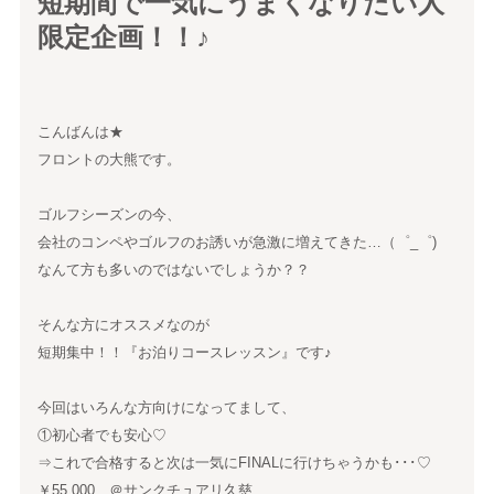
短期間で一気にうまくなりたい人
限定企画！！♪
こんばんは★
フロントの大熊です。
ゴルフシーズンの今、
会社のコンペやゴルフのお誘いが急激に増えてきた…（゜_゜)
なんて方も多いのではないでしょうか？？
そんな方にオススメなのが
短期集中！！『お泊りコースレッスン』です♪
今回はいろんな方向けになってまして、
①初心者でも安心♡
⇒これで合格すると次は一気にFINALに行けちゃうかも･･･♡
￥55,000 ＠サンクチュアリ久慈