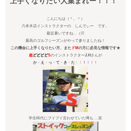
上手くなりたい人集まれー！！！
こんにちは（＾。＾）
六本木店インストラクターの しんでぃー です。
最近暑いですね…（汗
最高のゴルフシーズンがやって参りましたね！
この機会に上手くなりたい方、また
ドM
の方に必見な情報です★
超
どどどど
S
のインストラクター
J.H
さんが
か
・
え
・
っ
・
て
・
き
・
た
！
！
！
！
！
！
学生時代にブイブイ言わせていた噂も….笑