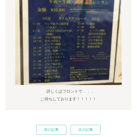
詳しくはフロントで．．．
お待ちしております！！！！！
まで
前の記事
次の記事