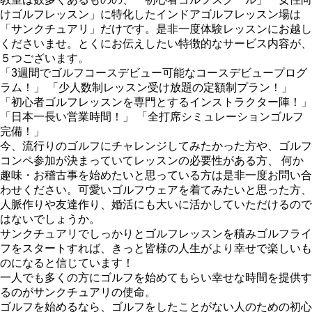
けゴルフレッスン」に特化したインドアゴルフレッスン場は
「サンクチュアリ」だけです。是非一度体験レッスンにお越し
くださいませ。とくにお伝えしたい特徴的なサービス内容が、
５つございます。
「3週間でゴルフコースデビュー可能なコースデビュープログ
ラム！」 「少人数制レッスン受け放題の定額制プラン！」
「初心者ゴルフレッスンを専門とするインストラクター陣！」
「日本一長い営業時間！」 「全打席シミュレーションゴルフ
完備！」
今、流行りのゴルフにチャレンジしてみたかった方や、ゴルフ
コンペ参加が決まっていてレッスンの必要性がある方、 何か
趣味・お稽古事を始めたいと思っている方は是非一度お問い合
わせください。可愛いゴルフウェアを着てみたいと思った方、
人脈作りや友達作り、婚活にも大いに活かしていただけるので
はないでしょうか。
サンクチュアリでしっかりとゴルフレッスンを積みゴルフライ
フをスタートすれば、きっと皆様の人生がより幸せで楽しいも
のになると信じています！
一人でも多くの方にゴルフを始めてもらい幸せな時間を提供す
るのがサンクチュアリの使命。
ゴルフを始めるなら、ゴルフをしたことがない人のための初心