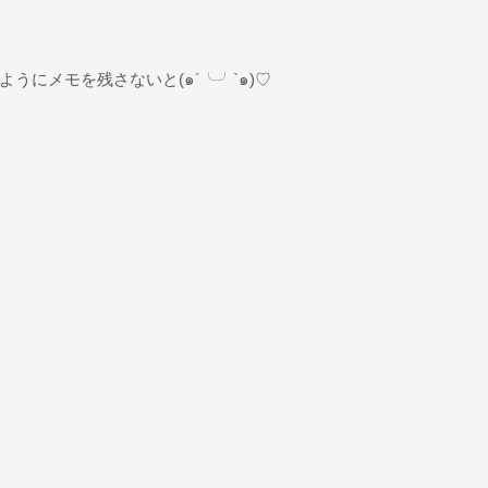
うにメモを残さないと(๑´╰╯`๑)♡