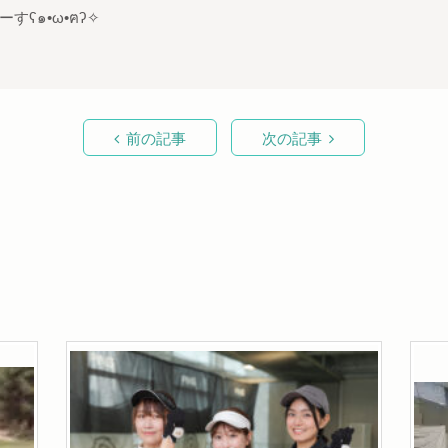
ʕ๑•ω•ฅʔ✧
前の記事
次の記事