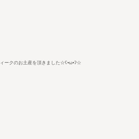
ークのお土産を頂きました☆ʕ•ω•ʔ☆