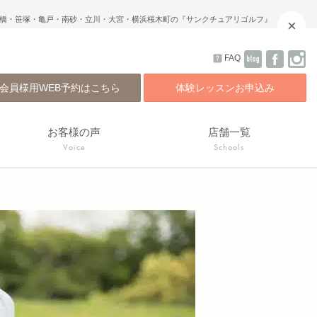
橋・笹塚・亀戸・南砂・立川・大宮・横浜桜木町の『サンクチュアリゴルフ』
×
FAQ
会員様用WEB予約はこちら
体験レッスンお申込み
お客様の声
店舗一覧
Voice
Schools