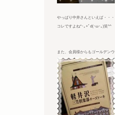
やっぱり中井さんといえば・・・
コレですよね*･｡+ﾟd(･ω･｡)笑^^
また、会員様からもゴールデンウィ