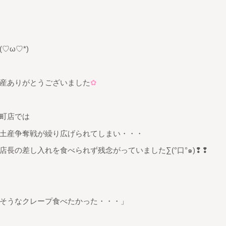
♡ω♡*)
産ありがとうございました
✿
町店では
土産争奪戦が繰り広げられてしまい・・・
長の差し入れを食べられず残念がっていました∑(°口°๑)❢❢
そうなクレープ食べたかった・・・」