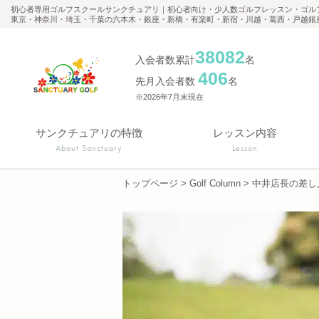
初心者専用ゴルフスクールサンクチュアリ｜初心者向け・少人数ゴルフレッスン・ゴル
東京・神奈川・埼玉・千葉の六本木・銀座・新橋・有楽町・新宿・川越・葛西・戸越銀
38082
入会者数累計
名
406
先月入会者数
名
※2026年7月末現在
サンクチュアリの特徴
レッスン内容
About Sanctuary
Lesson
トップページ
>
Golf Column
>
中井店長の差し