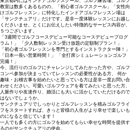
東京都内にはインドアゴルフスクール、ゴルフ練習場、ゴルフ
教室は数多くあるものの、「初心者ゴルフスクール」「女性向
けゴルフレッスン」に特化したインドアゴルフレッスン場は
「サンクチュアリ」だけです。是非一度体験レッスンにお越し
くださいませ。とくにお伝えしたい特徴的なサービス内容が、
５つございます。
「3週間でゴルフコースデビュー可能なコースデビュープログ
ラム！」 「少人数制レッスン受け放題の定額制プラン！」
「初心者ゴルフレッスンを専門とするインストラクター陣！」
「日本一長い営業時間！」 「全打席シミュレーションゴルフ
完備！」
今、流行りのゴルフにチャレンジしてみたかった方や、ゴルフ
コンペ参加が決まっていてレッスンの必要性がある方、 何か
趣味・お稽古事を始めたいと思っている方は是非一度お問い合
わせください。可愛いゴルフウェアを着てみたいと思った方、
人脈作りや友達作り、婚活にも大いに活かしていただけるので
はないでしょうか。
サンクチュアリでしっかりとゴルフレッスンを積みゴルフライ
フをスタートすれば、きっと皆様の人生がより幸せで楽しいも
のになると信じています！
一人でも多くの方にゴルフを始めてもらい幸せな時間を提供す
るのがサンクチュアリの使命。