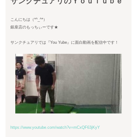
サンクチュアリのＹｏｕＴｕｂｅ
こんにちは（*^_^*）
銀座店のもっちぃーです★
サンクチュアリでは『You Yube』に面白動画を配信中です！
https://www.youtube.com/watch?v=mCxQF63jKyY