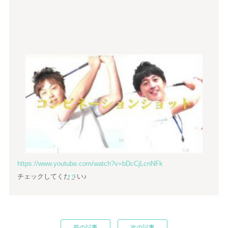
https://www.youtube.com/watch?v=bDcCjLcnNFk
チェックしてください♪
まで
前の記事
次の記事