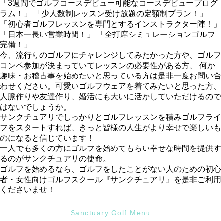
「3週間でゴルフコースデビュー可能なコースデビュープログ
ラム！」 「少人数制レッスン受け放題の定額制プラン！」
「初心者ゴルフレッスンを専門とするインストラクター陣！」
「日本一長い営業時間！」 「全打席シミュレーションゴルフ
完備！」
今、流行りのゴルフにチャレンジしてみたかった方や、ゴルフ
コンペ参加が決まっていてレッスンの必要性がある方、 何か
趣味・お稽古事を始めたいと思っている方は是非一度お問い合
わせください。可愛いゴルフウェアを着てみたいと思った方、
人脈作りや友達作り、婚活にも大いに活かしていただけるので
はないでしょうか。
サンクチュアリでしっかりとゴルフレッスンを積みゴルフライ
フをスタートすれば、きっと皆様の人生がより幸せで楽しいも
のになると信じています！
一人でも多くの方にゴルフを始めてもらい幸せな時間を提供す
るのがサンクチュアリの使命。
ゴルフを始めるなら、ゴルフをしたことがない人のための初心
者・女性向けゴルフスクール『サンクチュアリ』を是非ご利用
くださいませ！
Sanctuary Golf Menu