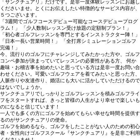
「サンクチュアリ」だけです。是非一度体験レッスンにお越し
くださいませ。とくにお伝えしたい特徴的なサービス内容が、
５つございます。
「3週間でゴルフコースデビュー可能なコースデビュープログ
ラム！」 「少人数制レッスン受け放題の定額制プラン！」
「初心者ゴルフレッスンを専門とするインストラクター陣！」
「日本一長い営業時間！」 「全打席シミュレーションゴルフ
完備！」
今、流行りのゴルフにチャレンジしてみたかった方や、ゴルフ
コンペ参加が決まっていてレッスンの必要性がある方、 何か
趣味・お稽古事を始めたいと思っている方は是非一度お問い合
わせください。可愛いゴルフウェアを着てみたいと思った方、
人脈作りや友達作り、婚活にも大いに活かしていただけるので
はないでしょうか。
サンクチュアリでしっかりとゴルフレッスンを積みゴルフライ
フをスタートすれば、きっと皆様の人生がより幸せで楽しいも
のになると信じています！
一人でも多くの方にゴルフを始めてもらい幸せな時間を提供す
るのがサンクチュアリの使命。
ゴルフを始めるなら、ゴルフをしたことがない人のための初心
者・女性向けゴルフスクール『サンクチュアリ』を是非ご利用
くださいませ！