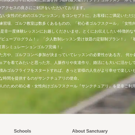
やアクセスの良さにご好評をいただいております。
ない女性のためのゴルフレッスン」をコンセプトに、お客様にご満足いただ
練習場、ゴルフ教室は数多くあるものの、「初心者ゴルフスクール」「女性
。是非一度体験レッスンにお越しくださいませ。とくにお伝えしたい特徴的な
デビュープログラム！」 「少人数制レッスン受け放題の定額制プラン！」 「
打席シミュレーションゴルフ完備！」
た方や、ゴルフコンペ参加が決まっていてレッスンの必要性がある方、 何か
ェアを着てみたいと思った方、人脈作りや友達作り、婚活にも大いに活かし
積みゴルフライフをスタートすれば、きっと皆様の人生がより幸せで楽しい
な時間を提供するのがサンクチュアリの使命。
人のための初心者・女性向けゴルフスクール『サンクチュアリ』を是非ご利
Schools
About Sanctuary