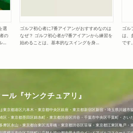
を選
ゴルフ初心者に7番アイアンがおすすめなのは
ゴル
者の
なぜ？ ゴルフ初心者が7番アイアンから練習を
は、
..
始めることは、基本的なスイングを身...
です
クール『サンクチュアリ』
は東京都港区六本木・東京都中央区銀座・東京都新宿区新宿・埼玉県川越市
崎区・東京都墨田区錦糸町・東京都渋谷区渋谷・千葉市中央区千葉町・さい
多摩区永山・東京都台東区浅草橋・東京都渋谷区笹塚・東京都江東区亀戸・
川県横浜市中区花咲町に店舗を持つ都内最大級のインドアゴルフスクールで