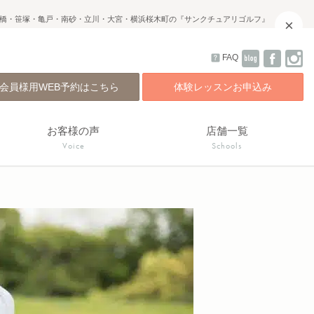
橋・笹塚・亀戸・南砂・立川・大宮・横浜桜木町の『サンクチュアリゴルフ』
×
FAQ
会員様用WEB予約はこちら
体験レッスンお申込み
お客様の声
店舗一覧
Voice
Schools