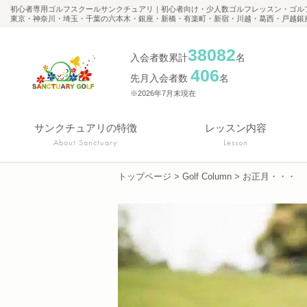
初心者専用ゴルフスクールサンクチュアリ｜初心者向け・少人数ゴルフレッスン・ゴル
東京・神奈川・埼玉・千葉の六本木・銀座・新橋・有楽町・新宿・川越・葛西・戸越銀
38082
入会者数累計
名
406
先月入会者数
名
※2026年7月末現在
サンクチュアリの特徴
レッスン内容
About Sanctuary
Lesson
トップページ
>
Golf Column
>
お正月・・・