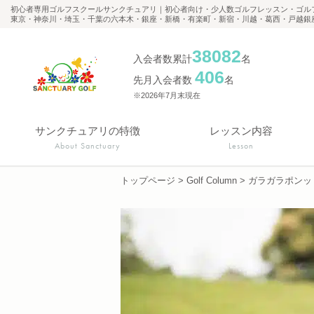
初心者専用ゴルフスクールサンクチュアリ｜初心者向け・少人数ゴルフレッスン・ゴル
東京・神奈川・埼玉・千葉の六本木・銀座・新橋・有楽町・新宿・川越・葛西・戸越銀
38082
入会者数累計
名
406
先月入会者数
名
※2026年7月末現在
サンクチュアリの特徴
レッスン内容
About Sanctuary
Lesson
トップページ
>
Golf Column
>
ガラガラポンッ