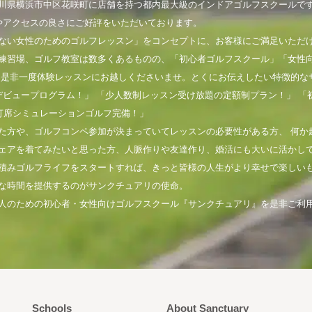
川県横浜市中区花咲町に店舗を持つ都内最大級のインドアゴルフスクールで
やアクセスの良さにご好評をいただいております。
ない女性のためのゴルフレッスン」をコンセプトに、お客様にご満足いただ
練習場、ゴルフ教室は数多くあるものの、「初心者ゴルフスクール」「女性
。是非一度体験レッスンにお越しくださいませ。とくにお伝えしたい特徴的な
デビュープログラム！」 「少人数制レッスン受け放題の定額制プラン！」 「
打席シミュレーションゴルフ完備！」
た方や、ゴルフコンペ参加が決まっていてレッスンの必要性がある方、 何か
ェアを着てみたいと思った方、人脈作りや友達作り、婚活にも大いに活かし
積みゴルフライフをスタートすれば、きっと皆様の人生がより幸せで楽しい
な時間を提供するのがサンクチュアリの使命。
人のための初心者・女性向けゴルフスクール『サンクチュアリ』を是非ご利
Schools
About Sanctuary