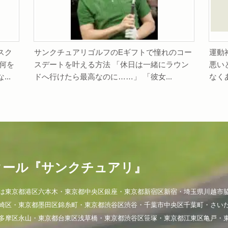
スク
サンクチュアリゴルフのEギフトで憧れのコー
運動
何を
スデートを叶える方法 「休日は一緒にラウン
悪い
..
ドへ行けたら最高なのに……」 「彼女...
なく
クール『サンクチュアリ』
は東京都港区六本木・東京都中央区銀座・東京都新宿区新宿・埼玉県川越市
崎区・東京都墨田区錦糸町・東京都渋谷区渋谷・千葉市中央区千葉町・さい
多摩区永山・東京都台東区浅草橋・東京都渋谷区笹塚・東京都江東区亀戸・