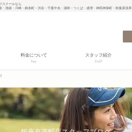
フスクールなら
座・池袋・川崎・錦糸町・渋谷・千葉中央・浦和・つくば・成増・神田神保町・秋葉原浅草
料金について
スタッフ紹介
Fee
Staff
！
銀座有楽町店スタッフブログ