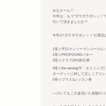
みなさーん♡
今年は、もう“ガラガラポンッ！”
引いて頂きましたか？
今年の“ガラガラポンッ！”の景品
1等☆平日マンツーマンコースレッス
2等☆PROFOUNDパター
3等☆クラブ20%割引券
4等☆the aiming(ザ・エイミング)
ターゲットに対して正しくアドレ
5等☆プラス1レッスン券
ハズレてもご入金頂いた金額のコ