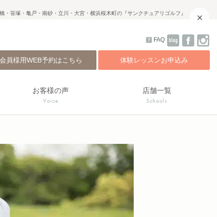
橋・笹塚・亀戸・南砂・立川・大宮・横浜桜木町の『サンクチュアリゴルフ』
×
FAQ
会員様用WEB予約はこちら
体験レッスンお申込み
お客様の声
店舗一覧
Voice
Schools