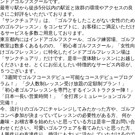
ンドアゴルフスクールです。
最寄り駅から徒歩5分以内の駅近と抜群の環境やアクセスの良
さにご好評をいただいております。
『サンクチュアリ』は、「ゴルフをしたことがない女性のため
のゴルフレッスン」をコンセプトに、お客様にご満足いただけ
るサービスを多数ご用意しております。
東京都内にはインドアゴルフスクール、ゴルフ練習場、ゴルフ
教室は数多くあるものの、「初心者ゴルフスクール」「女性向
けゴルフレッスン」に特化したインドアゴルフレッスン場は
「サンクチュアリ」だけです。是非一度体験レッスンにお越し
くださいませ。とくにお伝えしたい特徴的なサービス内容が、
５つございます。
「3週間でゴルフコースデビュー可能なコースデビュープログ
ラム！」 「少人数制レッスン受け放題の定額制プラン！」
「初心者ゴルフレッスンを専門とするインストラクター陣！」
「日本一長い営業時間！」 「全打席シミュレーションゴルフ
完備！」
今、流行りのゴルフにチャレンジしてみたかった方や、ゴルフ
コンペ参加が決まっていてレッスンの必要性がある方、 何か
趣味・お稽古事を始めたいと思っている方は是非一度お問い合
わせください。可愛いゴルフウェアを着てみたいと思った方、
人脈作りや友達作り、婚活にも大いに活かしていただけるので