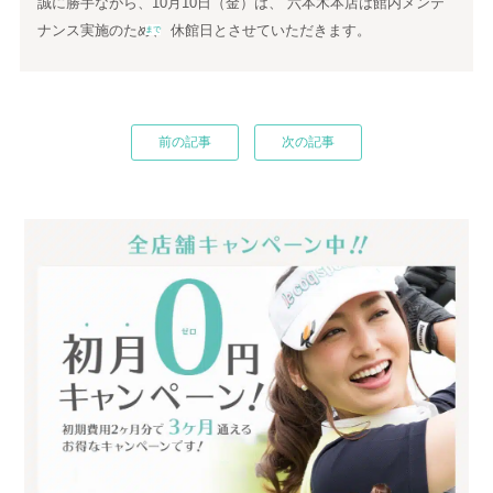
誠に勝手ながら、10月10日（金）は、 六本木本店は館内メンテ
ナンス実施のため、 休館日とさせていただきます。
まで
前の記事
次の記事