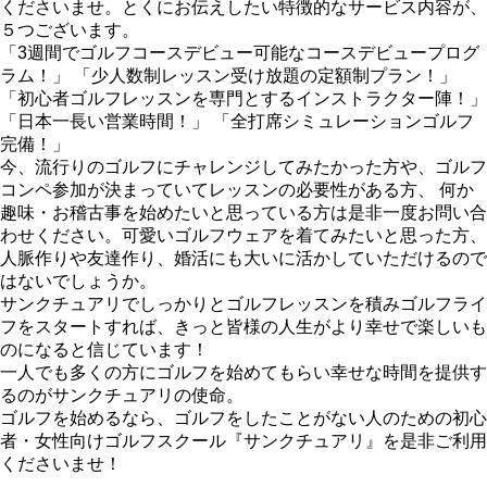
くださいませ。とくにお伝えしたい特徴的なサービス内容が、
５つございます。
「3週間でゴルフコースデビュー可能なコースデビュープログ
ラム！」 「少人数制レッスン受け放題の定額制プラン！」
「初心者ゴルフレッスンを専門とするインストラクター陣！」
「日本一長い営業時間！」 「全打席シミュレーションゴルフ
完備！」
今、流行りのゴルフにチャレンジしてみたかった方や、ゴルフ
コンペ参加が決まっていてレッスンの必要性がある方、 何か
趣味・お稽古事を始めたいと思っている方は是非一度お問い合
わせください。可愛いゴルフウェアを着てみたいと思った方、
人脈作りや友達作り、婚活にも大いに活かしていただけるので
はないでしょうか。
サンクチュアリでしっかりとゴルフレッスンを積みゴルフライ
フをスタートすれば、きっと皆様の人生がより幸せで楽しいも
のになると信じています！
一人でも多くの方にゴルフを始めてもらい幸せな時間を提供す
るのがサンクチュアリの使命。
ゴルフを始めるなら、ゴルフをしたことがない人のための初心
者・女性向けゴルフスクール『サンクチュアリ』を是非ご利用
くださいませ！