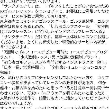
さにご好評をいただいております。
『サンクチュアリ』は、「ゴルフをしたことがない女性のため
のゴルフレッスン」をコンセプトに、お客様にご満足いただけ
るサービスを多数ご用意しております。
東京都内にはインドアゴルフスクール、ゴルフ練習場、ゴルフ
教室は数多くあるものの、「初心者ゴルフスクール」「女性向
けゴルフレッスン」に特化したインドアゴルフレッスン場は
「サンクチュアリ」だけです。是非一度体験レッスンにお越し
くださいませ。とくにお伝えしたい特徴的なサービス内容が、
５つございます。
「3週間でゴルフコースデビュー可能なコースデビュープログ
ラム！」 「少人数制レッスン受け放題の定額制プラン！」
「初心者ゴルフレッスンを専門とするインストラクター陣！」
「日本一長い営業時間！」 「全打席シミュレーションゴルフ
完備！」
今、流行りのゴルフにチャレンジしてみたかった方や、ゴルフ
コンペ参加が決まっていてレッスンの必要性がある方、 何か
趣味・お稽古事を始めたいと思っている方は是非一度お問い合
わせください。可愛いゴルフウェアを着てみたいと思った方、
人脈作りや友達作り、婚活にも大いに活かしていただけるので
はないでしょうか。
サンクチュアリでしっかりとゴルフレッスンを積みゴルフライ