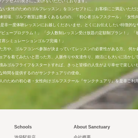
やアクセスの良さにご好評をいただいております。
ない女性のためのゴルフレッスン」をコンセプトに、お客様にご満足いただ
練習場、ゴルフ教室は数多くあるものの、「初心者ゴルフスクール」「女性
。是非一度体験レッスンにお越しくださいませ。とくにお伝えしたい特徴的な
デビュープログラム！」 「少人数制レッスン受け放題の定額制プラン！」 「
打席シミュレーションゴルフ完備！」
た方や、ゴルフコンペ参加が決まっていてレッスンの必要性がある方、 何か
ェアを着てみたいと思った方、人脈作りや友達作り、婚活にも大いに活かし
積みゴルフライフをスタートすれば、きっと皆様の人生がより幸せで楽しい
な時間を提供するのがサンクチュアリの使命。
人のための初心者・女性向けゴルフスクール『サンクチュアリ』を是非ご利
Schools
About Sanctuary
池袋駅前店
会社概要