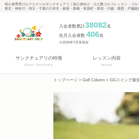
初心者専用ゴルフスクールサンクチュアリ｜初心者向け・少人数ゴルフレッスン・ゴル
東京・神奈川・埼玉・千葉の六本木・銀座・新橋・有楽町・新宿・川越・葛西・戸越銀
38082
入会者数累計
名
406
先月入会者数
名
※2026年7月末現在
サンクチュアリの特徴
レッスン内容
About Sanctuary
Lesson
トップページ
>
Golf Column
>
GGスイング最