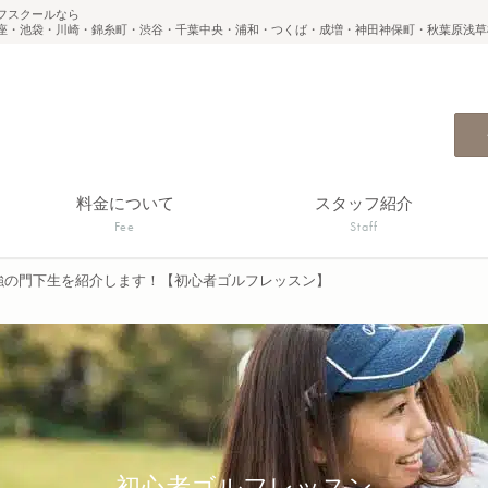
フスクールなら
座・池袋・川崎・錦糸町・渋谷・千葉中央・浦和・つくば・成増・神田神保町・秋葉原浅草
料金について
スタッフ紹介
Fee
Staff
強の門下生を紹介します！【初心者ゴルフレッスン】
初心者ゴルフレッスン