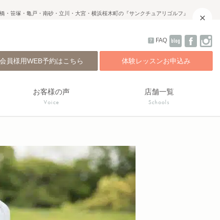
橋・笹塚・亀戸・南砂・立川・大宮・横浜桜木町の『サンクチュアリゴルフ』
×
FAQ
会員様用WEB予約はこちら
体験レッスンお申込み
お客様の声
店舗一覧
Voice
Schools