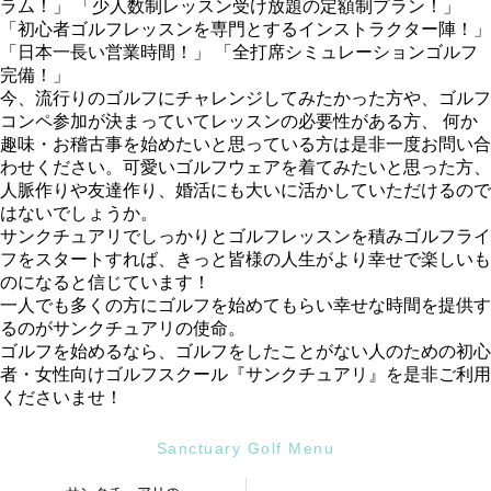
ラム！」 「少人数制レッスン受け放題の定額制プラン！」
「初心者ゴルフレッスンを専門とするインストラクター陣！」
「日本一長い営業時間！」 「全打席シミュレーションゴルフ
完備！」
今、流行りのゴルフにチャレンジしてみたかった方や、ゴルフ
コンペ参加が決まっていてレッスンの必要性がある方、 何か
趣味・お稽古事を始めたいと思っている方は是非一度お問い合
わせください。可愛いゴルフウェアを着てみたいと思った方、
人脈作りや友達作り、婚活にも大いに活かしていただけるので
はないでしょうか。
サンクチュアリでしっかりとゴルフレッスンを積みゴルフライ
フをスタートすれば、きっと皆様の人生がより幸せで楽しいも
のになると信じています！
一人でも多くの方にゴルフを始めてもらい幸せな時間を提供す
るのがサンクチュアリの使命。
ゴルフを始めるなら、ゴルフをしたことがない人のための初心
者・女性向けゴルフスクール『サンクチュアリ』を是非ご利用
くださいませ！
Sanctuary Golf Menu