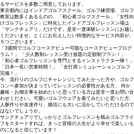
るサービスを多数ご用意しております。
東京都内にはインドアゴルフスクール、ゴルフ練習場、ゴルフ
教室は数多くあるものの、「初心者ゴルフスクール」「女性向
けゴルフレッスン」に特化したインドアゴルフレッスン場は
「サンクチュアリ」だけです。是非一度体験レッスンにお越し
くださいませ。とくにお伝えしたい特徴的なサービス内容が、
５つございます。
「3週間でゴルフコースデビュー可能なコースデビュープログ
ラム！」 「少人数制レッスン受け放題の定額制プラン！」
「初心者ゴルフレッスンを専門とするインストラクター陣！」
「日本一長い営業時間！」 「全打席シミュレーションゴルフ
完備！」
今、流行りのゴルフにチャレンジしてみたかった方や、ゴルフ
コンペ参加が決まっていてレッスンの必要性がある方、 何か
趣味・お稽古事を始めたいと思っている方は是非一度お問い合
わせください。可愛いゴルフウェアを着てみたいと思った方、
人脈作りや友達作り、婚活にも大いに活かしていただけるので
はないでしょうか。
サンクチュアリでしっかりとゴルフレッスンを積みゴルフライ
フをスタートすれば、きっと皆様の人生がより幸せで楽しいも
のになると信じています！