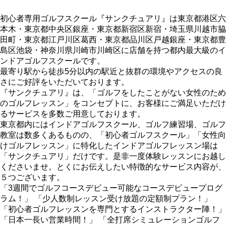
初心者専用ゴルフスクール『サンクチュアリ』は東京都港区六
本木・東京都中央区銀座・東京都新宿区新宿・埼玉県川越市脇
田町・東京都江戸川区葛西・東京都品川区戸越銀座・東京都豊
島区池袋・神奈川県川崎市川崎区に店舗を持つ都内最大級のイ
ンドアゴルフスクールです。
最寄り駅から徒歩5分以内の駅近と抜群の環境やアクセスの良
さにご好評をいただいております。
『サンクチュアリ』は、「ゴルフをしたことがない女性のため
のゴルフレッスン」をコンセプトに、お客様にご満足いただけ
るサービスを多数ご用意しております。
東京都内にはインドアゴルフスクール、ゴルフ練習場、ゴルフ
教室は数多くあるものの、「初心者ゴルフスクール」「女性向
けゴルフレッスン」に特化したインドアゴルフレッスン場は
「サンクチュアリ」だけです。是非一度体験レッスンにお越し
くださいませ。とくにお伝えしたい特徴的なサービス内容が、
５つございます。
「3週間でゴルフコースデビュー可能なコースデビュープログ
ラム！」 「少人数制レッスン受け放題の定額制プラン！」
「初心者ゴルフレッスンを専門とするインストラクター陣！」
「日本一長い営業時間！」 「全打席シミュレーションゴルフ