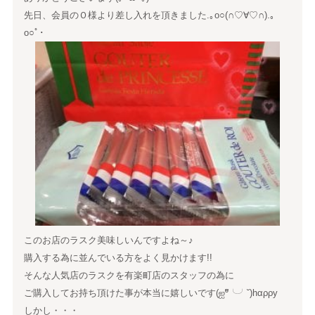
先日、会員のＯ様より差し入れを頂きました.｡o○(∩♡∀♡∩).｡
o○ﾟ･
このお店のラスク美味しいんですよね～♪
購入する為に並んでいる方をよく見かけます!!
そんな人気店のラスクを有楽町店のスタッフの為に
ご購入してお持ち頂けた事が本当に嬉しいです(ஐºั╰╯˘)hαρρу
しかし・・・