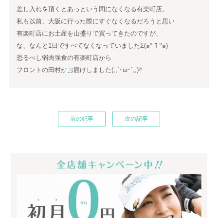
差し入れを頂くとあっという間になくなる有楽町店。
私も以前、大阪に行った際にすぐなくなるだろうと思い
有楽町店にお土産を山盛りで買ってきたのですが、
な、なんと1日ですべてなくなっていましたΣ(๑º ﾛ º๑)
恐るべし弱肉強食の有楽町店から
フロントの田村がお届けしました(,,´･ω･`,,)♡
まで
前の記事
次の記事