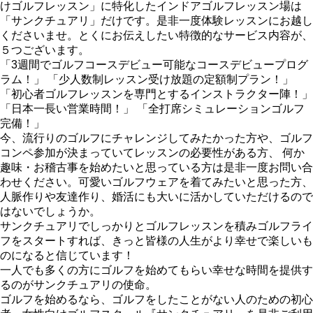
けゴルフレッスン」に特化したインドアゴルフレッスン場は
「サンクチュアリ」だけです。是非一度体験レッスンにお越し
くださいませ。とくにお伝えしたい特徴的なサービス内容が、
５つございます。
「3週間でゴルフコースデビュー可能なコースデビュープログ
ラム！」 「少人数制レッスン受け放題の定額制プラン！」
「初心者ゴルフレッスンを専門とするインストラクター陣！」
「日本一長い営業時間！」 「全打席シミュレーションゴルフ
完備！」
今、流行りのゴルフにチャレンジしてみたかった方や、ゴルフ
コンペ参加が決まっていてレッスンの必要性がある方、 何か
趣味・お稽古事を始めたいと思っている方は是非一度お問い合
わせください。可愛いゴルフウェアを着てみたいと思った方、
人脈作りや友達作り、婚活にも大いに活かしていただけるので
はないでしょうか。
サンクチュアリでしっかりとゴルフレッスンを積みゴルフライ
フをスタートすれば、きっと皆様の人生がより幸せで楽しいも
のになると信じています！
一人でも多くの方にゴルフを始めてもらい幸せな時間を提供す
るのがサンクチュアリの使命。
ゴルフを始めるなら、ゴルフをしたことがない人のための初心