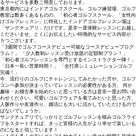
るサービスを多数ご用意しております。
東京都内にはインドアゴルフスクール、ゴルフ練習場、ゴルフ
教室は数多くあるものの、「初心者ゴルフスクール」「女性向
けゴルフレッスン」に特化したインドアゴルフレッスン場は
「サンクチュアリ」だけです。是非一度体験レッスンにお越し
くださいませ。とくにお伝えしたい特徴的なサービス内容が、
５つございます。
「3週間でゴルフコースデビュー可能なコースデビュープログ
ラム！」 「少人数制レッスン受け放題の定額制プラン！」
「初心者ゴルフレッスンを専門とするインストラクター陣！」
「日本一長い営業時間！」 「全打席シミュレーションゴルフ
完備！」
今、流行りのゴルフにチャレンジしてみたかった方や、ゴルフ
コンペ参加が決まっていてレッスンの必要性がある方、 何か
趣味・お稽古事を始めたいと思っている方は是非一度お問い合
わせください。可愛いゴルフウェアを着てみたいと思った方、
人脈作りや友達作り、婚活にも大いに活かしていただけるので
はないでしょうか。
サンクチュアリでしっかりとゴルフレッスンを積みゴルフライ
フをスタートすれば、きっと皆様の人生がより幸せで楽しいも
のになると信じています！