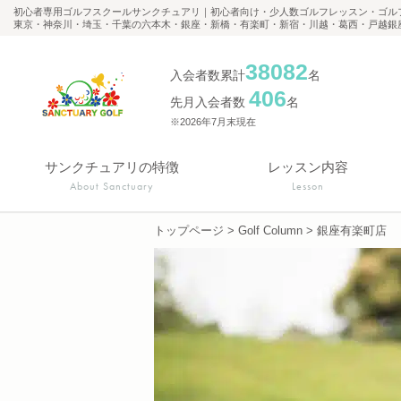
初心者専用ゴルフスクールサンクチュアリ｜初心者向け・少人数ゴルフレッスン・ゴル
東京・神奈川・埼玉・千葉の六本木・銀座・新橋・有楽町・新宿・川越・葛西・戸越銀
38082
入会者数累計
名
406
先月入会者数
名
※2026年7月末現在
サンクチュアリの特徴
レッスン内容
About Sanctuary
Lesson
トップページ
>
Golf Column
>
銀座有楽町店