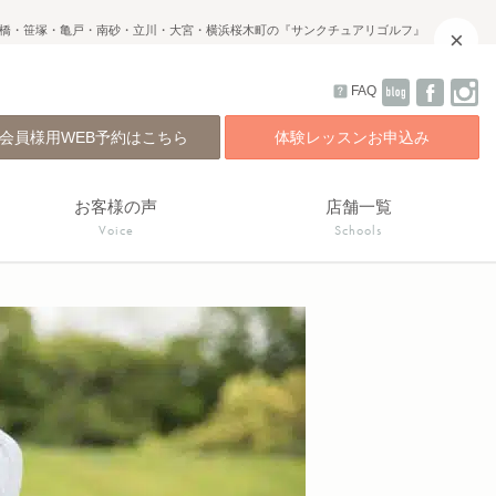
橋・笹塚・亀戸・南砂・立川・大宮・横浜桜木町の『サンクチュアリゴルフ』
×
FAQ
会員様用WEB予約はこちら
体験レッスンお申込み
お客様の声
店舗一覧
Voice
Schools