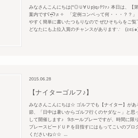
みなさんこんにちは(*◎Ｕ∀Ｕp)q♪ﾁﾜｧ♪ 本日は
案内ですʕ•̫͡•ʔ♬✧ 「定例コンペって何・・・？？」
やすく簡単に書いたつもりなので ぜひそちらをご覧下
どなたにも上位入賞のチャンスがあります∵ゞ(≧ε≦๑)。*
2015.06.28
【ナイターゴルフ♪】
みなさんこんにちは☆ ゴルフでも【ナイター】があ
節、「日中は暑いからゴルフ行くのヤダな～」と思っ
して開催します♪ 9ホールプレーですが、時間に限
プレースピードＵＰを目指すにはもってこいのプロ
くださいね☆☆ ...