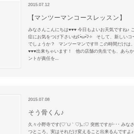
2015.07.12
【マンツーマンコースレッスン】
みなさんこんにちは♥♥♥ 今日もよいお天気ですね♪
症にお気をつけ下さいねʕ•̀ω•́ʔ✧ そして、新し
でしょうか？ マンツーマンです!!! この時間だけ
♥♥♥出来ちゃいます！ 他の店舗の先生でも、あら
ントが責任を...
2015.07.08
そう骨くん♪
久々小野寺です(♡´∪｀♡)｡:♡ 突然ですが･･･ 
つところ、実はそれだけ変えること出来るんですよ♪