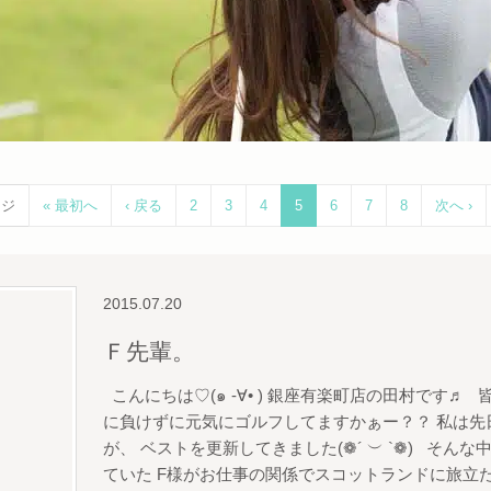
ージ
« 最初へ
‹ 戻る
2
3
4
5
6
7
8
次へ ›
2015.07.20
Ｆ先輩。
こんにちは♡(๑ -∀• ) 銀座有楽町店の田村です♬
に負けずに元気にゴルフしてますかぁー？？ 私は先
が、 ベストを更新してきました(❁´ ︶ `❁) そ
ていた F様がお仕事の関係でスコットランドに旅立