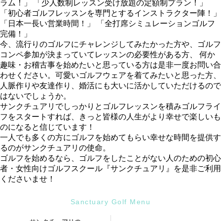
ラム！」 「少人数制レッスン受け放題の定額制プラン！」
「初心者ゴルフレッスンを専門とするインストラクター陣！」
「日本一長い営業時間！」 「全打席シミュレーションゴルフ
完備！」
今、流行りのゴルフにチャレンジしてみたかった方や、ゴルフ
コンペ参加が決まっていてレッスンの必要性がある方、 何か
趣味・お稽古事を始めたいと思っている方は是非一度お問い合
わせください。可愛いゴルフウェアを着てみたいと思った方、
人脈作りや友達作り、婚活にも大いに活かしていただけるので
はないでしょうか。
サンクチュアリでしっかりとゴルフレッスンを積みゴルフライ
フをスタートすれば、きっと皆様の人生がより幸せで楽しいも
のになると信じています！
一人でも多くの方にゴルフを始めてもらい幸せな時間を提供す
るのがサンクチュアリの使命。
ゴルフを始めるなら、ゴルフをしたことがない人のための初心
者・女性向けゴルフスクール『サンクチュアリ』を是非ご利用
くださいませ！
Sanctuary Golf Menu