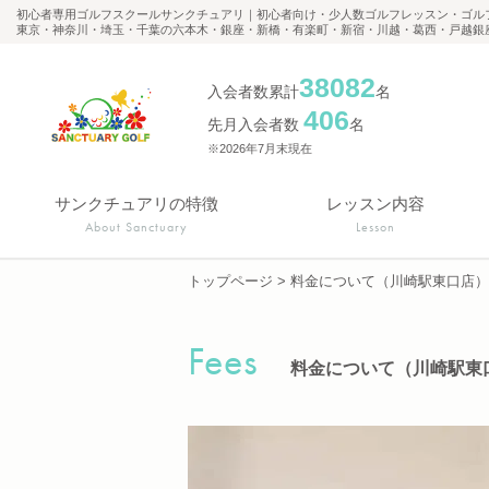
初心者専用ゴルフスクールサンクチュアリ｜初心者向け・少人数ゴルフレッスン・ゴル
東京・神奈川・埼玉・千葉の六本木・銀座・新橋・有楽町・新宿・川越・葛西・戸越銀
38082
入会者数累計
名
406
先月入会者数
名
※2026年7月末現在
サンクチュアリの特徴
レッスン内容
About Sanctuary
Lesson
トップページ
>
料金について（川崎駅東口店）
Fees
料金について（川崎駅東