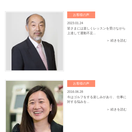
お客様の声
2023.01.24
皆さまには楽しくレッスンを受けながら
上達して運動不足...
＞ 続きを読む
お客様の声
2016.06.28
今はゴルフをする楽しみがあり、 仕事に
対する悩みを...
＞ 続きを読む