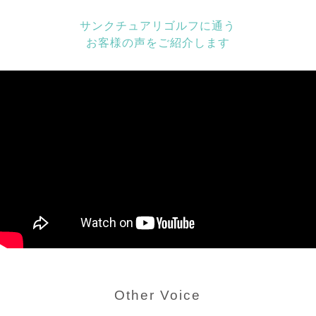
サンクチュアリゴルフに通う
お客様の声をご紹介します
Other Voice