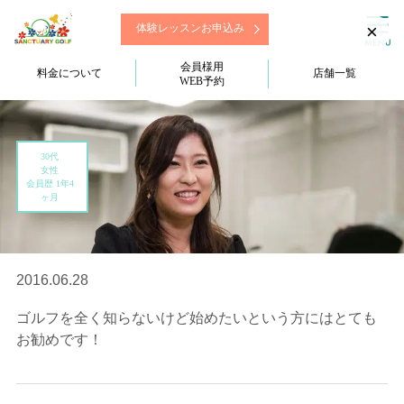
×
体験レッスンお申込み
会員様用
料金について
店舗一覧
WEB予約
30代
女性
会員歴 1年4
ヶ月
2016.06.28
ゴルフを全く知らないけど始めたいという方にはとても
お勧めです！