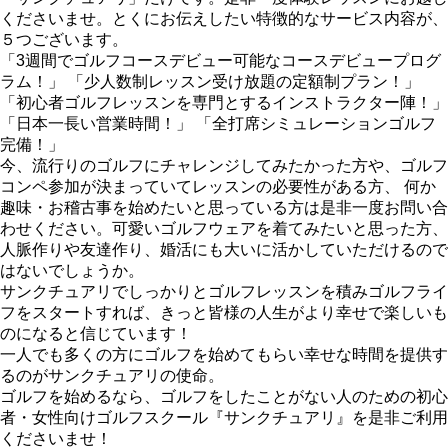
くださいませ。とくにお伝えしたい特徴的なサービス内容が、
５つございます。
「3週間でゴルフコースデビュー可能なコースデビュープログ
ラム！」 「少人数制レッスン受け放題の定額制プラン！」
「初心者ゴルフレッスンを専門とするインストラクター陣！」
「日本一長い営業時間！」 「全打席シミュレーションゴルフ
完備！」
今、流行りのゴルフにチャレンジしてみたかった方や、ゴルフ
コンペ参加が決まっていてレッスンの必要性がある方、 何か
趣味・お稽古事を始めたいと思っている方は是非一度お問い合
わせください。可愛いゴルフウェアを着てみたいと思った方、
人脈作りや友達作り、婚活にも大いに活かしていただけるので
はないでしょうか。
サンクチュアリでしっかりとゴルフレッスンを積みゴルフライ
フをスタートすれば、きっと皆様の人生がより幸せで楽しいも
のになると信じています！
一人でも多くの方にゴルフを始めてもらい幸せな時間を提供す
るのがサンクチュアリの使命。
ゴルフを始めるなら、ゴルフをしたことがない人のための初心
者・女性向けゴルフスクール『サンクチュアリ』を是非ご利用
くださいませ！