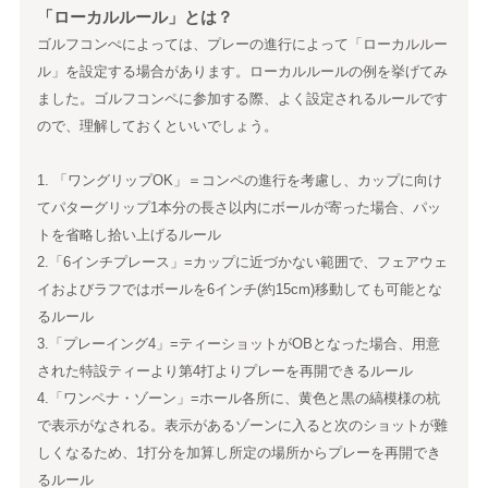
「ローカルルール」とは？
ゴルフコンぺによっては、プレーの進行によって「ローカルルー
ル」を設定する場合があります。ローカルルールの例を挙げてみ
ました。ゴルフコンペに参加する際、よく設定されるルールです
ので、理解しておくといいでしょう。
1. 「ワングリップOK」＝コンペの進行を考慮し、カップに向け
てパターグリップ1本分の長さ以内にボールが寄った場合、パッ
トを省略し拾い上げるルール
2.「6インチプレース」=カップに近づかない範囲で、フェアウェ
イおよびラフではボールを6インチ(約15cm)移動しても可能とな
るルール
3.「プレーイング4」=ティーショットがOBとなった場合、用意
された特設ティーより第4打よりプレーを再開できるルール
4.「ワンペナ・ゾーン」=ホール各所に、黄色と黒の縞模様の杭
で表示がなされる。表示があるゾーンに入ると次のショットが難
しくなるため、1打分を加算し所定の場所からプレーを再開でき
るルール